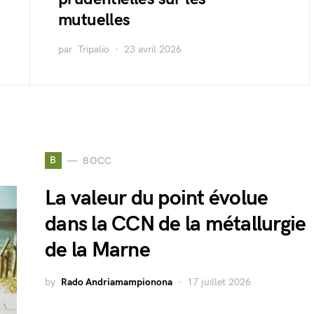
mutuelles
par
Tripalio
23 avril 2026
B
BOCC
La valeur du point évolue
dans la CCN de la métallurgie
de la Marne
by
Rado Andriamampionona
17 juillet 2026