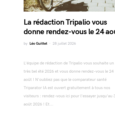
La rédaction Tripalio vous
donne rendez-vous le 24 ao
by
Léo Guittet
28 juillet 2026
L'équipe de rédaction de Tripalio vous souhaite un
très bel été 2026 et vous donne rendez-vous le 24
août ! N'oubliez pas que le comparateur santé
Triparator IA est ouvert gratuitement à tous nos
visiteurs : rendez-vous ici pour l'essayer jusqu'au 
août 2026 ! Et...