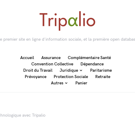
 le premier site en ligne d'information sociale, et la première open databas
Accueil
Assurance
Complémentaire Santé
Convention Collective
Dépendance
Droit du Travail
Juridique
Paritarisme
Prévoyance
Protection Sociale
Retraite
Autres
Panier
chnologique avec Tripalio