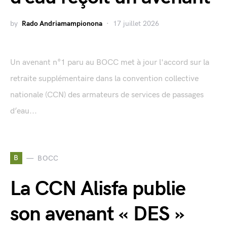
by
Rado Andriamampionona
17 juillet 2026
Un avenant n°1 paru au BOCC met à jour l'accord sur la
retraite supplémentaire dans la convention collective
nationale (CCN) des armateurs de services de passages
d’eau...
B
BOCC
La CCN Alisfa publie
son avenant « DES »