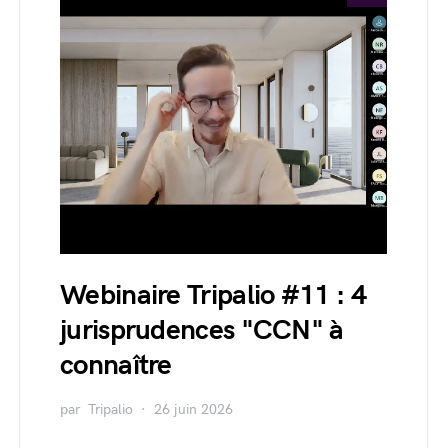
Webinaire Tripalio #11 : 4
jurisprudences "CCN" à
connaître
par
Tripalio
26 juin 2026