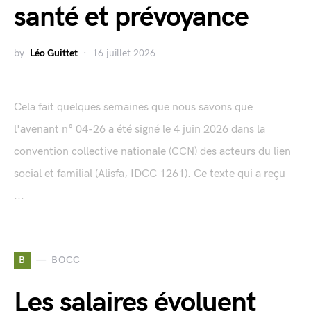
santé et prévoyance
by
Léo Guittet
16 juillet 2026
Cela fait quelques semaines que nous savons que
l'avenant n° 04-26 a été signé le 4 juin 2026 dans la
convention collective nationale (CCN) des acteurs du lien
social et familial (Alisfa, IDCC 1261). Ce texte qui a reçu
...
B
BOCC
Les salaires évoluent