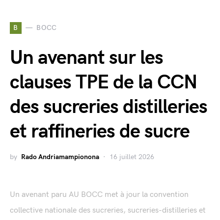
B
BOCC
Un avenant sur les
clauses TPE de la CCN
des sucreries distilleries
et raffineries de sucre
by
Rado Andriamampionona
16 juillet 2026
Un avenant paru AU BOCC met à jour la convention
collective nationale des sucreries, sucreries-distilleries et