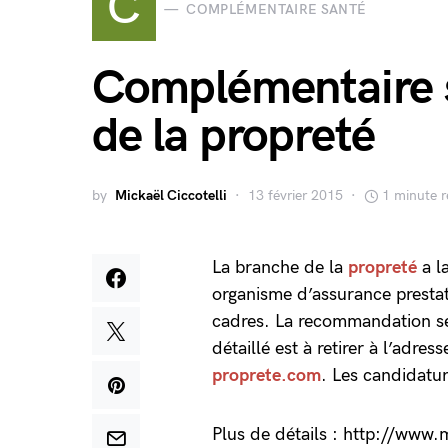
C
COMPLÉMENTAIRE SANTÉ
Complémentaire s
de la propreté
by
Mickaël Ciccotelli
13 février 2015
1 minute 
La branche de la
propreté
a l
organisme d’assurance prestata
cadres. La recommandation se
détaillé est à retirer à l’adres
proprete.com
. Les candidatu
Plus de détails : http://www