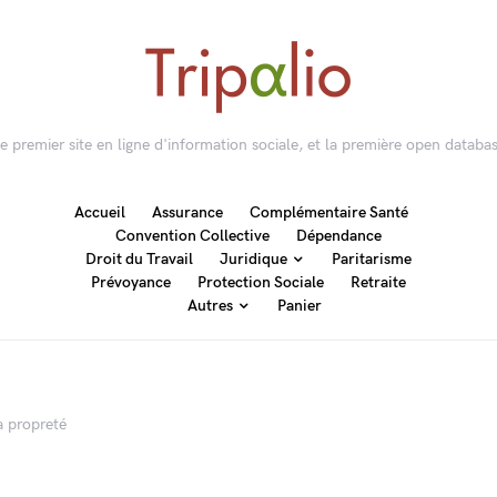
 le premier site en ligne d'information sociale, et la première open databas
Accueil
Assurance
Complémentaire Santé
Convention Collective
Dépendance
Droit du Travail
Juridique
Paritarisme
Prévoyance
Protection Sociale
Retraite
Autres
Panier
a propreté