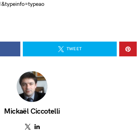
1&typeinfo=typeao
TWEET
Mickaël Ciccotelli