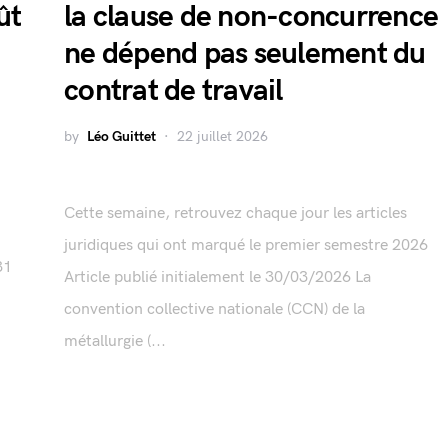
ût
la clause de non-concurrence
ne dépend pas seulement du
contrat de travail
by
Léo Guittet
22 juillet 2026
Cette semaine, retrouvez chaque jour les articles
juridiques qui ont marqué le premier semestre 2026
31
Article publié initialement le 30/03/2026 La
convention collective nationale (CCN) de la
métallurgie (...