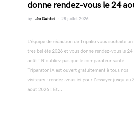
donne rendez-vous le 24 ao
by
Léo Guittet
28 juillet 2026
L'équipe de rédaction de Tripalio vous souhaite un
très bel été 2026 et vous donne rendez-vous le 24
août ! N'oubliez pas que le comparateur santé
Triparator IA est ouvert gratuitement à tous nos
visiteurs : rendez-vous ici pour l'essayer jusqu'au 
août 2026 ! Et...