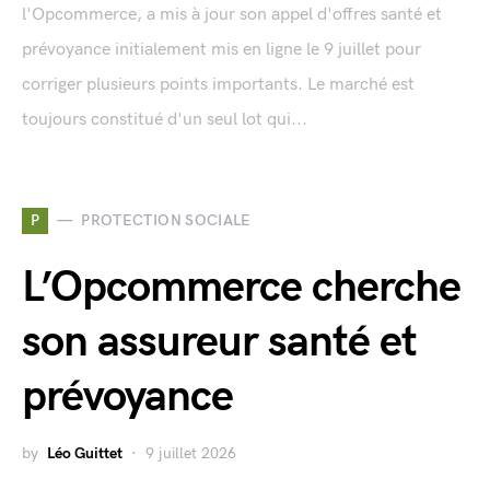
l'Opcommerce, a mis à jour son appel d'offres santé et
prévoyance initialement mis en ligne le 9 juillet pour
corriger plusieurs points importants. Le marché est
toujours constitué d'un seul lot qui...
P
PROTECTION SOCIALE
L’Opcommerce cherche
son assureur santé et
prévoyance
by
Léo Guittet
9 juillet 2026