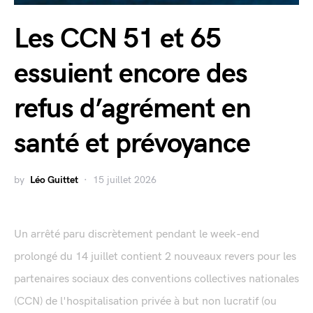
Les CCN 51 et 65
essuient encore des
refus d’agrément en
santé et prévoyance
by
Léo Guittet
15 juillet 2026
Un arrêté paru discrètement pendant le week-end
prolongé du 14 juillet contient 2 nouveaux revers pour les
partenaires sociaux des conventions collectives nationales
(CCN) de l'hospitalisation privée à but non lucratif (ou