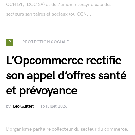
CCN 51, IDCC 29) et de l'union intersyndicale des
secteurs sanitaires et sociaux (ou CCN...
P
PROTECTION SOCIALE
L’Opcommerce rectifie
son appel d’offres santé
et prévoyance
by
Léo Guittet
15 juillet 2026
L'organisme paritaire collecteur du secteur du commerce,