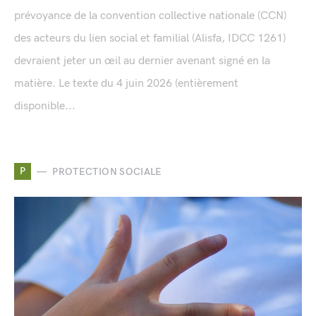
prévoyance de la convention collective nationale (CCN)
des acteurs du lien social et familial (Alisfa, IDCC 1261)
devraient jeter un œil au dernier avenant signé en la
matière. Le texte du 4 juin 2026 (entièrement
disponible...
P
PROTECTION SOCIALE