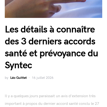
Les détails à connaître
des 3 derniers accords
santé et prévoyance du
Syntec
by
Léo Guittet
16 juillet 2026
Il y a quelques jours paraissait un avis d'extension très
important à propos du dernier accord santé conclu le 27