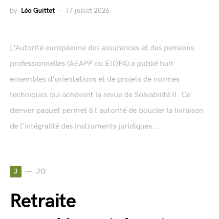
by
Léo Guittet
17 juillet 2026
L'Autorité européenne des assurances et des pensions
professionnelles (AEAPP ou EIOPA) a publié huit
ensembles d'orientations et de projets de normes
techniques qui achèvent la revue de Solvabilité II. Ce
dernier paquet permet à l'autorité de boucler la livraison
de l'intégralité des instruments juridiques...
J
JO
Retraite