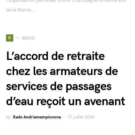
l’organisation patronale UIMM Champagne-Ardenne site
de la Marne...
B
BOCC
L’accord de retraite
chez les armateurs de
services de passages
d’eau reçoit un avenant
by
Rado Andriamampionona
17 juillet 2026