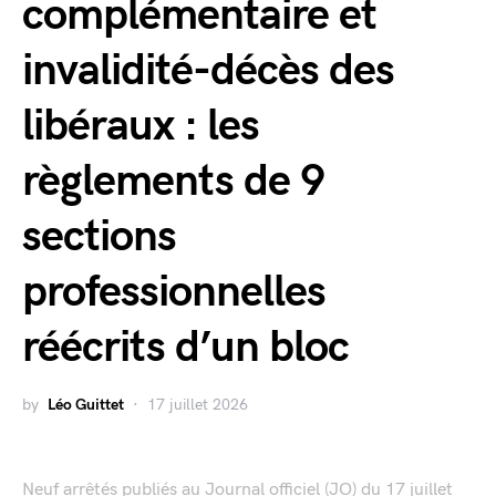
complémentaire et
invalidité-décès des
libéraux : les
règlements de 9
sections
professionnelles
réécrits d’un bloc
by
Léo Guittet
17 juillet 2026
Neuf arrêtés publiés au Journal officiel (JO) du 17 juillet