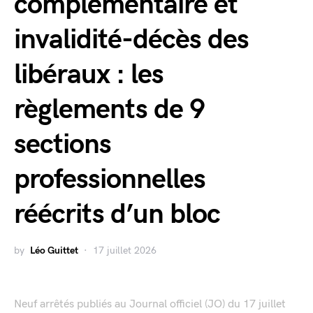
complémentaire et
invalidité-décès des
libéraux : les
règlements de 9
sections
professionnelles
réécrits d’un bloc
by
Léo Guittet
17 juillet 2026
Neuf arrêtés publiés au Journal officiel (JO) du 17 juillet