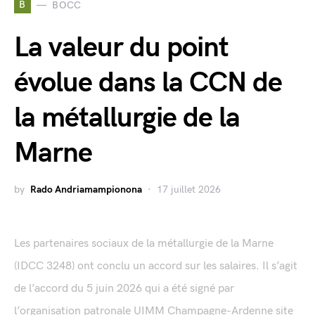
B
BOCC
La valeur du point
évolue dans la CCN de
la métallurgie de la
Marne
by
Rado Andriamampionona
17 juillet 2026
Les partenaires sociaux de la métallurgie de la Marne
(IDCC 3248) ont conclu un accord sur les salaires. Il s’agit
de l’accord du 5 juin 2026 qui a été signé par
l’organisation patronale UIMM Champagne-Ardenne site