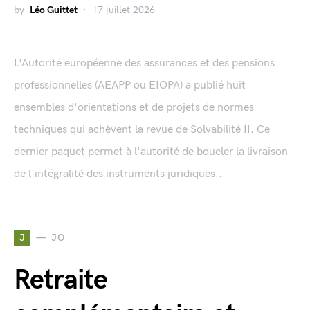
by
Léo Guittet
17 juillet 2026
L'Autorité européenne des assurances et des pensions
professionnelles (AEAPP ou EIOPA) a publié huit
ensembles d'orientations et de projets de normes
techniques qui achèvent la revue de Solvabilité II. Ce
dernier paquet permet à l'autorité de boucler la livraison
de l'intégralité des instruments juridiques...
J
JO
Retraite