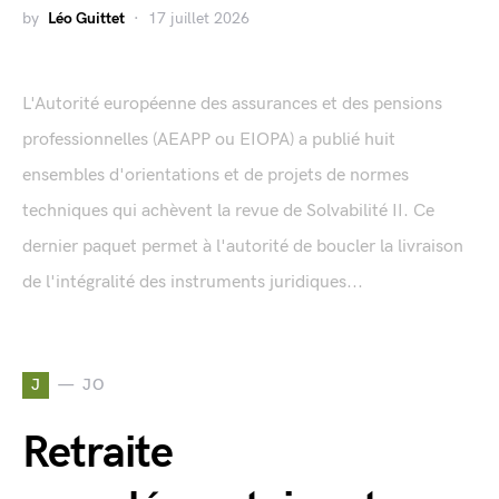
by
Léo Guittet
17 juillet 2026
L'Autorité européenne des assurances et des pensions
professionnelles (AEAPP ou EIOPA) a publié huit
ensembles d'orientations et de projets de normes
techniques qui achèvent la revue de Solvabilité II. Ce
dernier paquet permet à l'autorité de boucler la livraison
de l'intégralité des instruments juridiques...
J
JO
Retraite