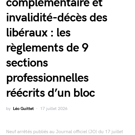
complémentaire et
invalidité-décès des
libéraux : les
règlements de 9
sections
professionnelles
réécrits d’un bloc
by
Léo Guittet
17 juillet 2026
Neuf arrêtés publiés au Journal officiel (JO) du 17 juillet