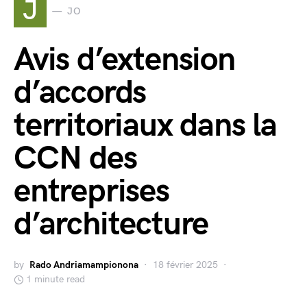
J
JO
Avis d’extension
d’accords
territoriaux dans la
CCN des
entreprises
d’architecture
by
Rado Andriamampionona
18 février 2025
1 minute read