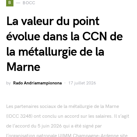
B
BOCC
La valeur du point
évolue dans la CCN de
la métallurgie de la
Marne
by
Rado Andriamampionona
17 juillet 2026
Les partenaires sociaux de la métallurgie de la Marne
(IDCC 3248) ont conclu un accord sur les salaires. Il s’agit
de l’accord du 5 juin 2026 qui a été signé par
l’organisation patronale UIMM Champagne-Ardenne site