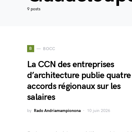
9 posts
B
BOCC
La CCN des entreprises
d’architecture publie quatre
accords régionaux sur les
salaires
by
Rado Andriamampionona
10 juin 2026