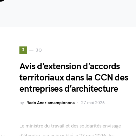
J
JO
Avis d’extension d’accords
territoriaux dans la CCN des
entreprises d’architecture
by
Rado Andriamampionona
27 mai 2026
Le ministre du travail et des solidarités envisage
d’étendre, par avis publié le 27 mai 2026, les