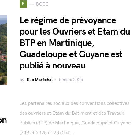
B
BOCC
Le régime de prévoyance
pour les Ouvriers et Etam du
BTP en Martinique,
Guadeloupe et Guyane est
publié à nouveau
by
Elia Maréchal
5 mars 2025
Les partenaires sociaux des conventions collectives
des ouvriers et Etam du Bâtiment et des Travaux
on
Publics (BTP) de Martinique, Guadeloupe et Guyane
(749 et 2328 et 2870 et ...