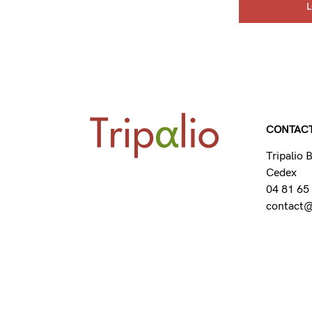
CONTAC
Tripalio
Cedex
04 81 65
contact@t