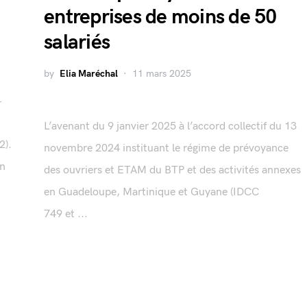
entreprises de moins de 50
salariés
by
Elia Maréchal
11 mars 2025
4
L’avenant du 9 janvier 2025 à l’accord collectif du 13
2).
novembre 2024 instituant le régime de prévoyance
on
des ouvriers et ETAM du BTP et des activités annexes
en Guadeloupe, Martinique et Guyane (IDCC
749 et ...