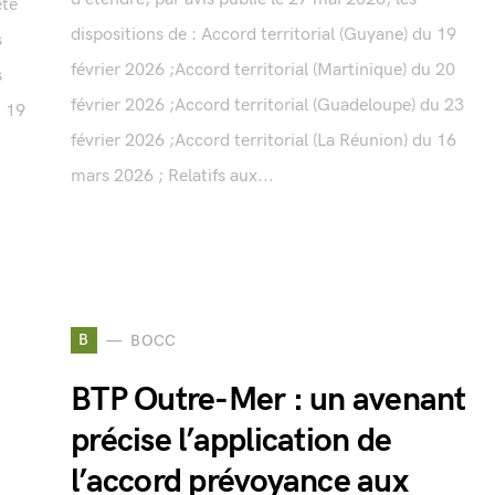
été
dispositions de : Accord territorial (Guyane) du 19
s
février 2026 ;Accord territorial (Martinique) du 20
s
février 2026 ;Accord territorial (Guadeloupe) du 23
u 19
février 2026 ;Accord territorial (La Réunion) du 16
mars 2026 ; Relatifs aux...
B
BOCC
BTP Outre-Mer : un avenant
précise l’application de
l’accord prévoyance aux