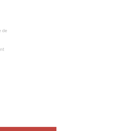
e de
ent