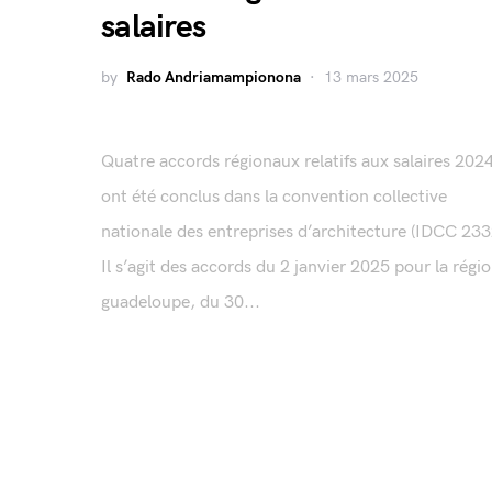
salaires
by
Rado Andriamampionona
13 mars 2025
Quatre accords régionaux relatifs aux salaires 202
ont été conclus dans la convention collective
nationale des entreprises d’architecture (IDCC 233
Il s’agit des accords du 2 janvier 2025 pour la régi
guadeloupe, du 30...