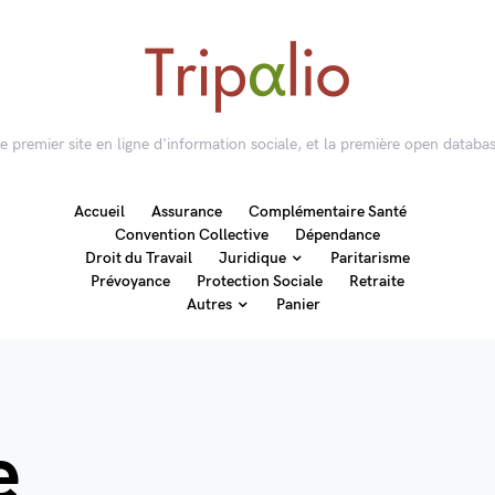
 le premier site en ligne d'information sociale, et la première open databas
Accueil
Assurance
Complémentaire Santé
Convention Collective
Dépendance
Droit du Travail
Juridique
Paritarisme
Prévoyance
Protection Sociale
Retraite
Autres
Panier
e