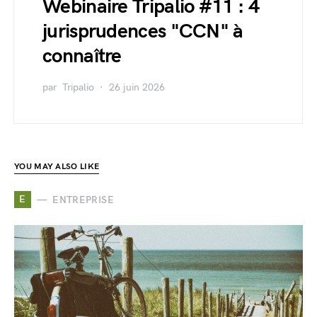
Webinaire Tripalio #11 : 4
jurisprudences "CCN" à
connaître
par
Tripalio
26 juin 2026
YOU MAY ALSO LIKE
E
ENTREPRISE