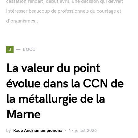
cassation rendait, début avril, une décision qui devrait
intéresser beaucoup de professionnels du courtage et
d'organismes...
B
BOCC
La valeur du point
évolue dans la CCN de
la métallurgie de la
Marne
by
Rado Andriamampionona
17 juillet 2026