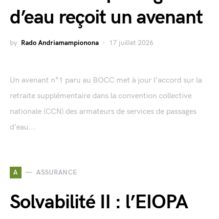
d’eau reçoit un avenant
by
Rado Andriamampionona
17 juillet 2026
Un avenant n°1 paru au BOCC met à jour l'accord sur la
retraite supplémentaire dans la convention collective
nationale (CCN) des armateurs de services de passages
d’eau...
A
ASSURANCE
Solvabilité II : l’EIOPA