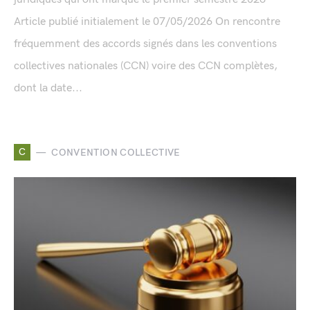
Article publié initialement le 07/05/2026 On rencontre
fréquemment des accords signés dans les conventions
collectives nationales (CCN) voire des CCN complètes,
dont la date...
C
CONVENTION COLLECTIVE