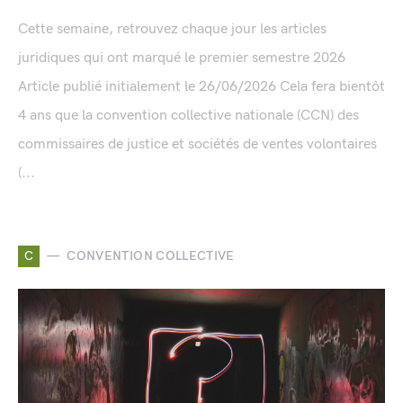
Cette semaine, retrouvez chaque jour les articles
juridiques qui ont marqué le premier semestre 2026
Article publié initialement le 26/06/2026 Cela fera bientôt
4 ans que la convention collective nationale (CCN) des
commissaires de justice et sociétés de ventes volontaires
(...
C
CONVENTION COLLECTIVE