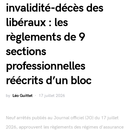
invalidité-décès des
libéraux : les
règlements de 9
sections
professionnelles
réécrits d’un bloc
by
Léo Guittet
17 juillet 2026
Neuf arrêtés publiés au Journal officiel (JO) du 17 juillet
2026, approuvent les règlements des régimes d'assurance