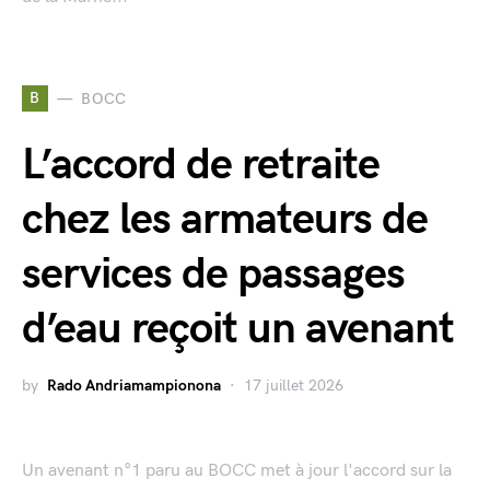
B
BOCC
L’accord de retraite
chez les armateurs de
services de passages
d’eau reçoit un avenant
by
Rado Andriamampionona
17 juillet 2026
Un avenant n°1 paru au BOCC met à jour l'accord sur la