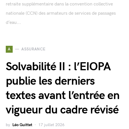
retraite supplémentaire dans la convention collective
nationale (CCN) des armateurs de services de passages
d’eau...
A
ASSURANCE
Solvabilité II : l’EIOPA
publie les derniers
textes avant l’entrée en
vigueur du cadre révisé
by
Léo Guittet
17 juillet 2026