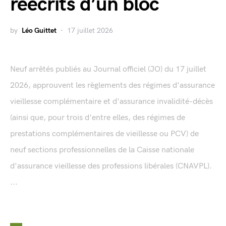
réécrits d’un bloc
by
Léo Guittet
17 juillet 2026
Neuf arrêtés publiés au Journal officiel (JO) du 17 juillet
2026, approuvent les règlements des régimes d'assurance
vieillesse complémentaire et d'assurance invalidité-décès
(ainsi que, pour trois d'entre elles, des régimes de
prestations complémentaires de vieillesse ou PCV) de
neuf sections professionnelles de la Caisse nationale
d'assurance vieillesse des professions libérales (CNAVPL).
...