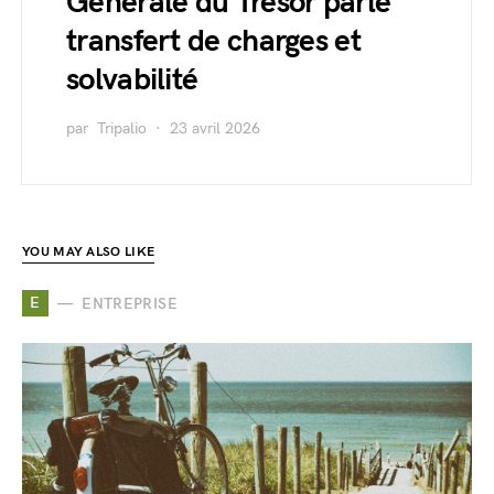
Générale du Trésor parle
transfert de charges et
solvabilité
par
Tripalio
23 avril 2026
YOU MAY ALSO LIKE
E
ENTREPRISE