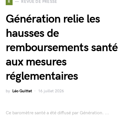
R
REVUE DE PRESSE
Génération relie les
hausses de
remboursements santé
aux mesures
réglementaires
by
Léo Guittet
16 juillet 2026
Ce baromètre santé a été diffusé par Génération. ...