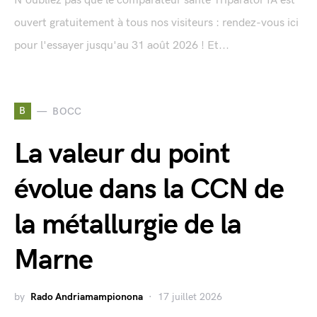
N'oubliez pas que le comparateur santé Triparator IA est
ouvert gratuitement à tous nos visiteurs : rendez-vous ici
pour l'essayer jusqu'au 31 août 2026 ! Et...
B
BOCC
La valeur du point
évolue dans la CCN de
la métallurgie de la
Marne
by
Rado Andriamampionona
17 juillet 2026