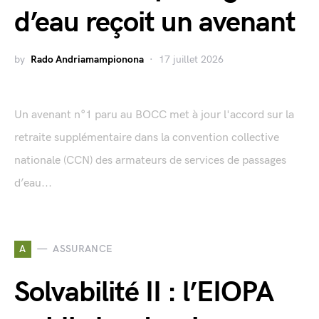
d’eau reçoit un avenant
by
Rado Andriamampionona
17 juillet 2026
Un avenant n°1 paru au BOCC met à jour l'accord sur la
retraite supplémentaire dans la convention collective
nationale (CCN) des armateurs de services de passages
d’eau...
A
ASSURANCE
Solvabilité II : l’EIOPA