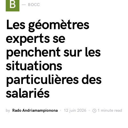
B
BOCC
Les géomètres
experts se
penchent sur les
situations
particulières des
salariés
by
Rado Andriamampionona
12 juin 2026
1 minute read