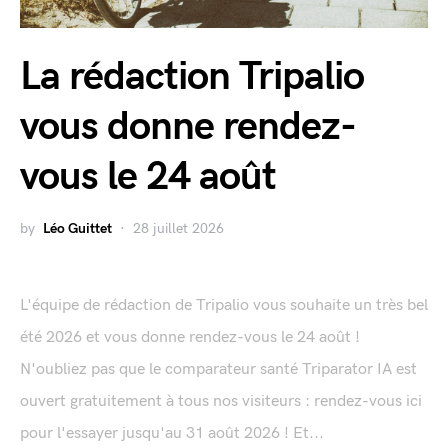
La rédaction Tripalio
vous donne rendez-
vous le 24 août
by
Léo Guittet
28 juillet 2026
L'équipe de rédaction de Tripalio vous souhaite un très bel
été 2026 et vous donne rendez-vous le 24 août !
N'oubliez pas que le comparateur santé Triparator IA est
ouvert gratuitement à tous nos visiteurs : rendez-vous ici
pour l'essayer jusqu'au 31 août 2026 ! Et...