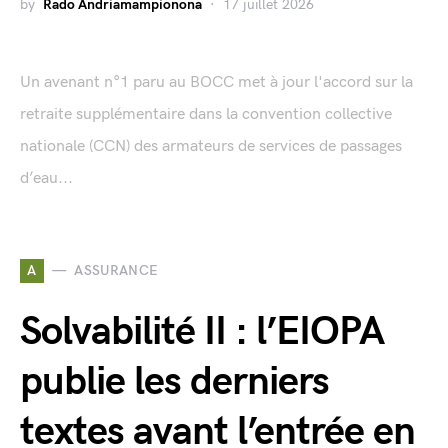
by
Rado Andriamampionona
17 juillet 2026
Un avenant n°1 paru au BOCC met à jour l'accord sur la
retraite supplémentaire dans la convention collective
nationale (CCN) des armateurs de services de passages
d’eau...
A
ASSURANCE
Solvabilité II : l’EIOPA
publie les derniers
textes avant l’entrée en