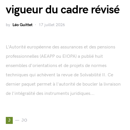
vigueur du cadre révisé
by
Léo Guittet
17 juillet 2026
L'Autorité européenne des assurances et des pensions
professionnelles (AEAPP ou EIOPA) a publié huit
ensembles d'orientations et de projets de normes
techniques qui achèvent la revue de Solvabilité II. Ce
dernier paquet permet à l'autorité de boucler la livraison
de l'intégralité des instruments juridiques...
J
JO