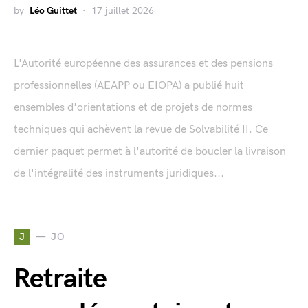
by
Léo Guittet
17 juillet 2026
L'Autorité européenne des assurances et des pensions
professionnelles (AEAPP ou EIOPA) a publié huit
ensembles d'orientations et de projets de normes
techniques qui achèvent la revue de Solvabilité II. Ce
dernier paquet permet à l'autorité de boucler la livraison
de l'intégralité des instruments juridiques...
J
JO
Retraite