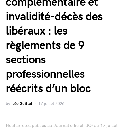
complémentaire et
invalidité-décès des
libéraux : les
règlements de 9
sections
professionnelles
réécrits d’un bloc
by
Léo Guittet
17 juillet 2026
Neuf arrêtés publiés au Journal officiel (JO) du 17 juillet