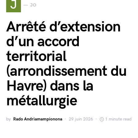
J
JO
Arrêté d’extension
d’un accord
territorial
(arrondissement du
Havre) dans la
métallurgie
by
Rado Andriamampionona
29 juin 2026
1 minute read