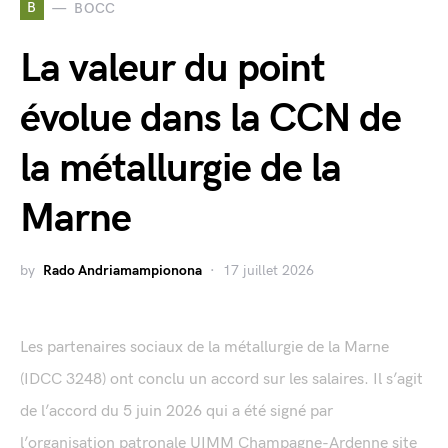
B
BOCC
La valeur du point
évolue dans la CCN de
la métallurgie de la
Marne
by
Rado Andriamampionona
17 juillet 2026
Les partenaires sociaux de la métallurgie de la Marne
(IDCC 3248) ont conclu un accord sur les salaires. Il s’agit
de l’accord du 5 juin 2026 qui a été signé par
l’organisation patronale UIMM Champagne-Ardenne site