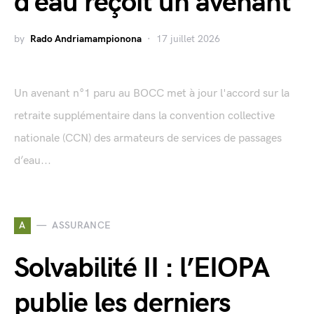
d’eau reçoit un avenant
by
Rado Andriamampionona
17 juillet 2026
Un avenant n°1 paru au BOCC met à jour l'accord sur la
retraite supplémentaire dans la convention collective
nationale (CCN) des armateurs de services de passages
d’eau...
A
ASSURANCE
Solvabilité II : l’EIOPA
publie les derniers