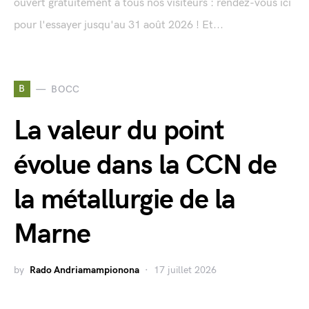
ouvert gratuitement à tous nos visiteurs : rendez-vous ici
pour l'essayer jusqu'au 31 août 2026 ! Et...
B
BOCC
La valeur du point
évolue dans la CCN de
la métallurgie de la
Marne
by
Rado Andriamampionona
17 juillet 2026