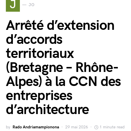
J
JO
Arrêté d’extension
d’accords
territoriaux
(Bretagne – Rhône-
Alpes) à la CCN des
entreprises
d’architecture
by
Rado Andriamampionona
29 mai 2026
1 minute read