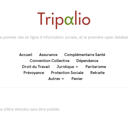
 le premier site en ligne d'information sociale, et la première open databas
Accueil
Assurance
Complémentaire Santé
Convention Collective
Dépendance
Droit du Travail
Juridique
Paritarisme
Prévoyance
Protection Sociale
Retraite
Autres
Panier
e d’être étendus sans être publiés