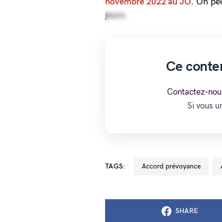
novembre 2022 au JO
. On peu
jours.
Ce conte
Contactez-nou
Si vous 
TAGS:
accord prévoyance
SHARE