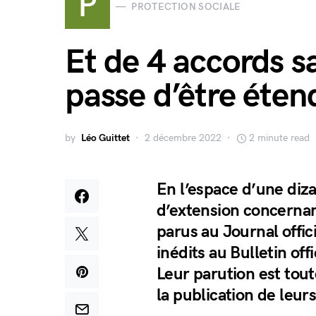
P
PROTECTION SOCIALE
Et de 4 accords s
passe d’être éten
by
Léo Guittet
2 décembre 2022
2 minute read
En l’espace d’une diza
d’extension concernan
parus au Journal offic
inédits au Bulletin of
Leur parution est tout
la publication de leurs