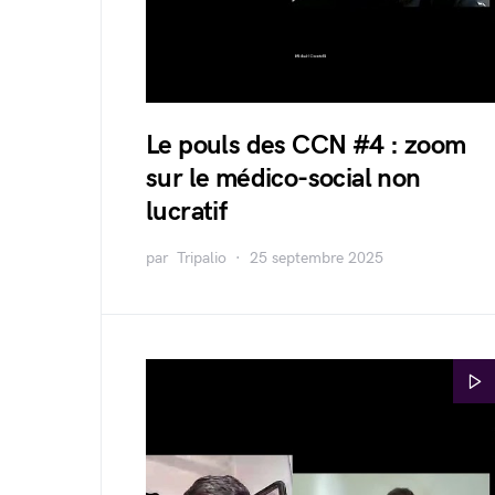
Le pouls des CCN #4 : zoom
sur le médico-social non
lucratif
par
Tripalio
25 septembre 2025