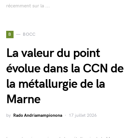
récemment sur la ...
B
BOCC
La valeur du point
évolue dans la CCN de
la métallurgie de la
Marne
by
Rado Andriamampionona
17 juillet 2026