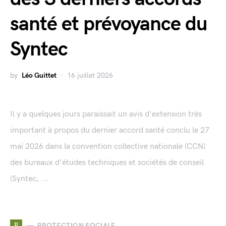
santé et prévoyance du
Syntec
by
Léo Guittet
16 juillet 2026
Il y a quelques jours paraissait un avis d'extension très
important à propos du dernier accord santé conclu le 27
mai 2026 dans la convention collective nationale (CCN)
des bureaux d'études techniques et sociétés de conseil
(Syntec, ...
P
PROTECTION SOCIALE