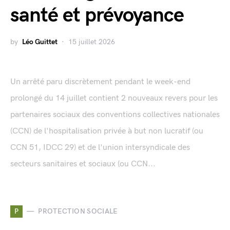
santé et prévoyance
by
Léo Guittet
15 juillet 2026
Un arrêté paru discrètement pendant le week-end
prolongé du 14 juillet contient 2 nouveaux revers pour les
partenaires sociaux des conventions collectives nationales
(CCN) de l'hospitalisation privée à but non lucratif (ou
CCN 51, IDCC 29) et de l'union intersyndicale des
secteurs sanitaires et sociaux (ou CCN...
P
PROTECTION SOCIALE