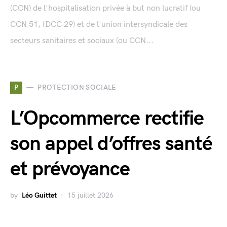
(CCN) de l'hospitalisation privée à but non lucratif (ou
CCN 51, IDCC 29) et de l'union intersyndicale des
secteurs sanitaires et sociaux (ou CCN...
P
PROTECTION SOCIALE
L’Opcommerce rectifie
son appel d’offres santé
et prévoyance
by
Léo Guittet
15 juillet 2026