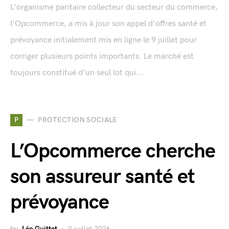
L'organisme paritaire collecteur du secteur du commerce,
l'Opcommerce, a mis à jour son appel d'offres santé et
prévoyance initialement mis en ligne le 9 juillet pour
corriger plusieurs points importants. Le marché est
toujours constitué d'un seul lot qui...
P
PROTECTION SOCIALE
L’Opcommerce cherche
son assureur santé et
prévoyance
by
Léo Guittet
9 juillet 2026