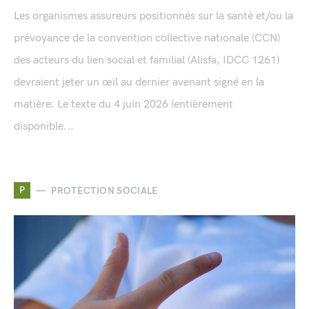
Les organismes assureurs positionnés sur la santé et/ou la
prévoyance de la convention collective nationale (CCN)
des acteurs du lien social et familial (Alisfa, IDCC 1261)
devraient jeter un œil au dernier avenant signé en la
matière. Le texte du 4 juin 2026 (entièrement
disponible...
P
PROTECTION SOCIALE