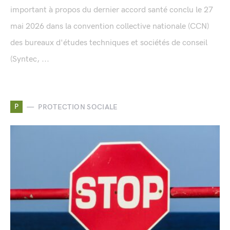
important à propos du dernier accord santé conclu le 27
mai 2026 dans la convention collective nationale (CCN)
des bureaux d'études techniques et sociétés de conseil
(Syntec, ...
P
PROTECTION SOCIALE