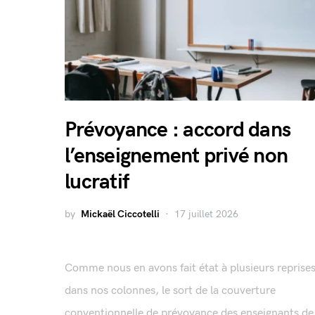
Prévoyance : accord dans
l’enseignement privé non
lucratif
by
Mickaël Ciccotelli
17 juillet 2026
Comme nous en avons fait état à plusieurs reprise
dans nos colonnes, le sort de la couverture
conventionnelle de prévoyance des enseignants de