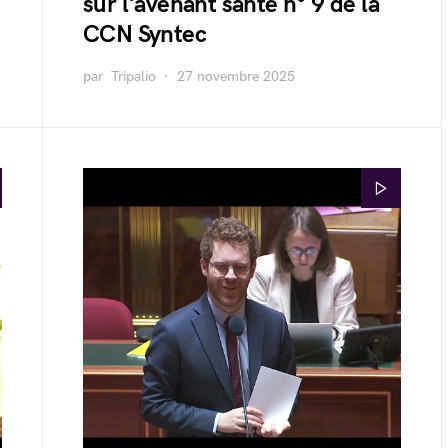
sur l'avenant santé n° 9 de la
CCN Syntec
par
Tripalio
27 novembre 2025