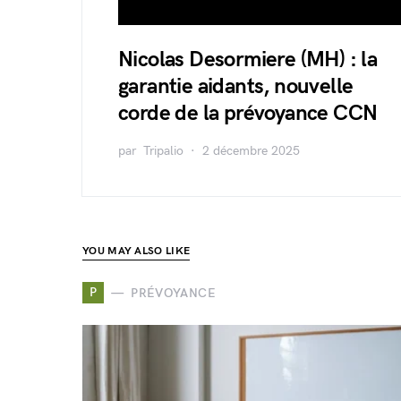
Nicolas Desormiere (MH) : la
garantie aidants, nouvelle
corde de la prévoyance CCN
par
Tripalio
2 décembre 2025
YOU MAY ALSO LIKE
P
PRÉVOYANCE