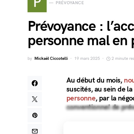
P
PRÉVOYANCE
Prévoyance : l’acc
personne mal en 
by
Mickaël Ciccotelli
19 mars 2025
2 minute re
Au début du mois,
nou
suscités, au sein de 
personne
, par la négo
conventionnel de pré