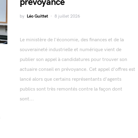
prévoyance
by
Léo Guittet
8 juillet 2026
Le ministère de l'économie, des finances et de la
souveraineté industrielle et numérique vient de
publier son appel à candidatures pour trouver son
actuaire conseil en prévoyance. Cet appel d'offres est
lancé alors que certains représentants d'agents
publics sont très remontés contre la façon dont
sont...
s