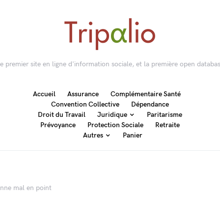
 le premier site en ligne d'information sociale, et la première open databas
Accueil
Assurance
Complémentaire Santé
Convention Collective
Dépendance
Droit du Travail
Juridique
Paritarisme
Prévoyance
Protection Sociale
Retraite
Autres
Panier
onne mal en point