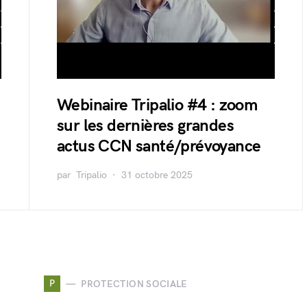
Webinaire Tripalio #4 : zoom
sur les dernières grandes
actus CCN santé/prévoyance
par
Tripalio
31 octobre 2025
P
PROTECTION SOCIALE