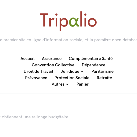
 le premier site en ligne d'information sociale, et la première open databas
Accueil
Assurance
Complémentaire Santé
Convention Collective
Dépendance
Droit du Travail
Juridique
Paritarisme
Prévoyance
Protection Sociale
Retraite
Autres
Panier
 obtiennent une rallonge budgétaire