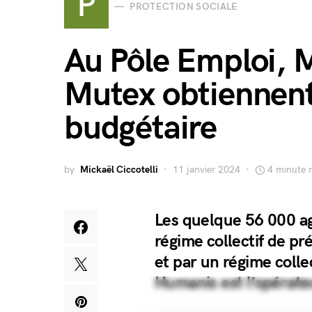
P
PROTECTION SOCIALE
Au Pôle Emploi, 
Mutex obtiennent
budgétaire
by
Mickaël Ciccotelli
11 janvier 2024
4 minute 
Les quelque 56 000 a
régime collectif de p
et par un régime colle
Humanis est l’opérate