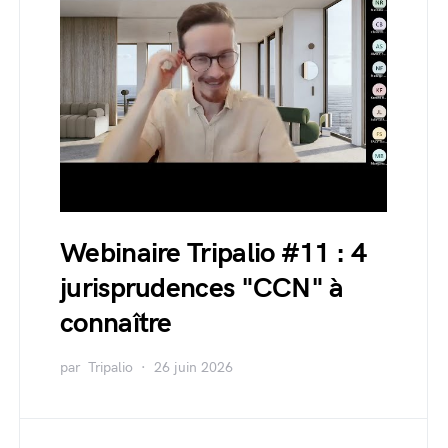
Webinaire Tripalio #11 : 4
jurisprudences "CCN" à
connaître
par
Tripalio
26 juin 2026