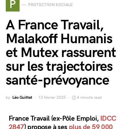
P
PROTECTION SOCIALE
A France Travail,
Malakoff Humanis
et Mutex rassurent
sur les trajectoires
santé-prévoyance
by
Léo Guittet
13 février 2025
4 minute read
France Travail (ex-Pôle Emploi,
IDCC
2847
) propose à ses
plus de 59 000