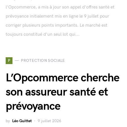
l'Opcommerce, a mis à jour son appel d'offres santé et
prévoyance initialement mis en ligne le 9 juillet pour
corriger plusieurs points importants. Le marché est
toujours constitué d'un seul lot qui...
P
PROTECTION SOCIALE
L’Opcommerce cherche
son assureur santé et
prévoyance
by
Léo Guittet
9 juillet 2026