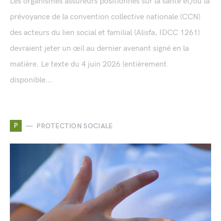
Les organismes assureurs positionnés sur la santé et/ou la
prévoyance de la convention collective nationale (CCN)
des acteurs du lien social et familial (Alisfa, IDCC 1261)
devraient jeter un œil au dernier avenant signé en la
matière. Le texte du 4 juin 2026 (entièrement
disponible...
P
PROTECTION SOCIALE