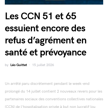
Les CCN 51 et 65
essuient encore des
refus d’agrément en
santé et prévoyance
by
Léo Guittet
15 juillet 2026
Un arrêté paru discrètement pendant le week-end
prolongé du 14 juillet contient 2 nouveaux revers pour les
partenaires sociaux des conventions collectives nationales
(CCN) de l'hospitalisation privée à but non lucratif (ou