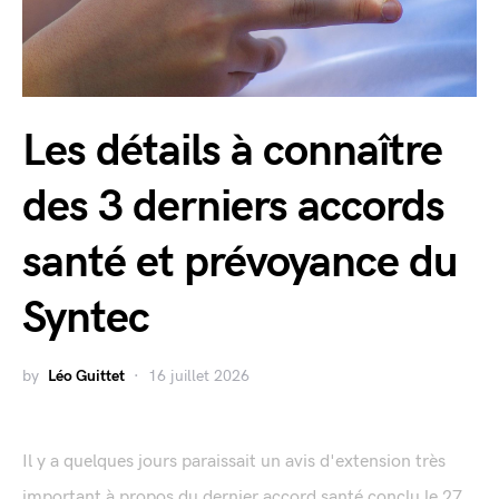
Les détails à connaître
des 3 derniers accords
santé et prévoyance du
Syntec
by
Léo Guittet
16 juillet 2026
Il y a quelques jours paraissait un avis d'extension très
important à propos du dernier accord santé conclu le 27