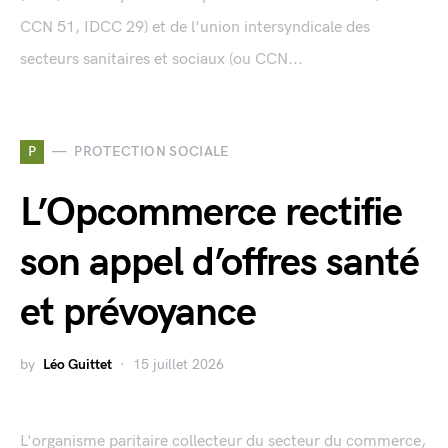
CCN 51, IDCC 29) et de l'union intersyndicale des
secteurs sanitaires et sociaux (ou CCN...
P
PROTECTION SOCIALE
L’Opcommerce rectifie
son appel d’offres santé
et prévoyance
by
Léo Guittet
15 juillet 2026
L'organisme paritaire collecteur du secteur du commerce,