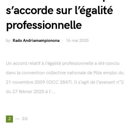
s’accorde sur l’égalité
professionnelle
by
Rado Andriamampionona
16 mai 2025
Un accord relatif à l’égalité professionnelle a été conclu
dans la convention collective nationale de Pôle emploi du
21 novembre 2009 (IDCC 2847). Il s’agit de l’avenant n°2
du 27 fébrier 2025 à l’...
J
JO