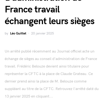
France travail
échangent leurs sièges
by
Léo Guittet
20 janvier 2025
Un arrêté publié récemment au Journal officiel acte un
échange de sièges au conseil d'administration de France
travail. Frédéric Belouze devient ainsi titulaire pour
représenter la CFTC à la place de Claude Grateau. Ce
dernier prend ainsi la place de M. Belouze comme
suppléant au titre de la CFTC. Retrouvez l'arrêté daté du
13 janvier 2025 en cliquant...