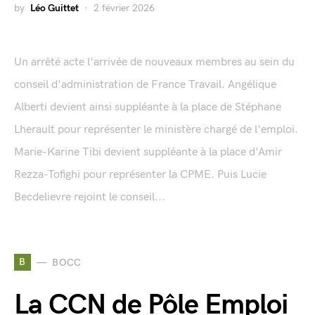
by
Léo Guittet
2 février 2026
Un arrêté acte l'arrivée de nouveaux membres au sein du
conseil d'administration de France Travail. Angélique
Alberti devient ainsi suppléante à la place de Stéphane
Lherault pour représenter le ministère chargé de l'emploi.
Marie-Karine Tibi devient suppléante à la place d'Amir
Rezza-Tofighi pour représenter la CPME. Puis Lucie
Becdelievre rejoint le conseil...
B
BOCC
La CCN de Pôle Emploi