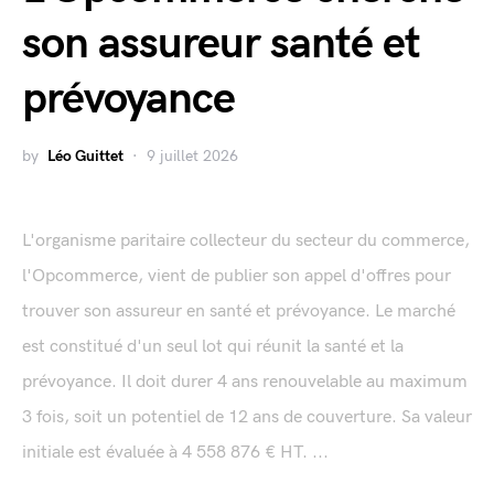
son assureur santé et
prévoyance
by
Léo Guittet
9 juillet 2026
L'organisme paritaire collecteur du secteur du commerce,
l'Opcommerce, vient de publier son appel d'offres pour
trouver son assureur en santé et prévoyance. Le marché
est constitué d'un seul lot qui réunit la santé et la
prévoyance. Il doit durer 4 ans renouvelable au maximum
3 fois, soit un potentiel de 12 ans de couverture. Sa valeur
initiale est évaluée à 4 558 876 € HT. ...