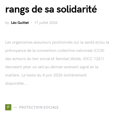
rangs de sa solidarité
by
Léo Guittet
17 juillet 2026
Les organismes assureurs positionnés sur la santé et/ou la
prévoyance de la convention collective nationale (CCN)
des acteurs du lien social et familial (Alisfa, IDCC 1261)
devraient jeter un œil au dernier avenant signé en la
matière. Le texte du 4 juin 2026 (entièrement
disponible...
P
PROTECTION SOCIALE