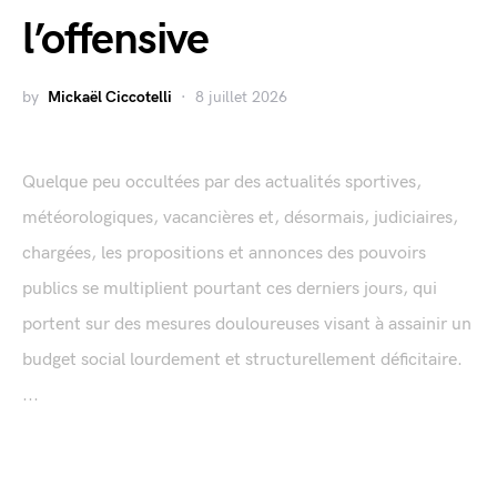
l’offensive
by
Mickaël Ciccotelli
8 juillet 2026
Quelque peu occultées par des actualités sportives,
météorologiques, vacancières et, désormais, judiciaires,
chargées, les propositions et annonces des pouvoirs
publics se multiplient pourtant ces derniers jours, qui
portent sur des mesures douloureuses visant à assainir un
budget social lourdement et structurellement déficitaire.
...