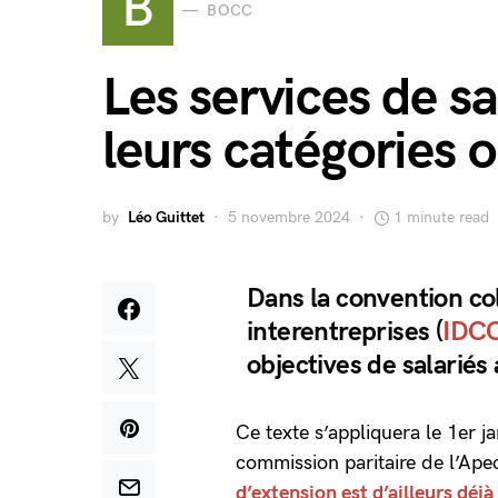
B
BOCC
Les services de sa
leurs catégories o
by
Léo Guittet
5 novembre 2024
1 minute read
Dans la convention col
interentreprises (
IDC
objectives de salariés
Ce texte s’appliquera le 1er j
commission paritaire de l’Apec
d’extension est d’ailleurs déjà