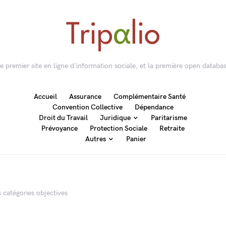
 le premier site en ligne d'information sociale, et la première open databas
Accueil
Assurance
Complémentaire Santé
Convention Collective
Dépendance
Droit du Travail
Juridique
Paritarisme
Prévoyance
Protection Sociale
Retraite
Autres
Panier
s catégories objectives