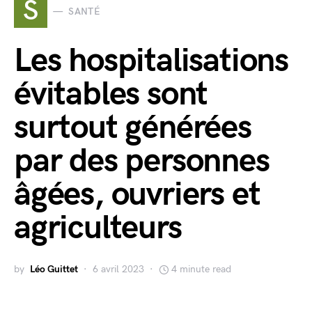
S
SANTÉ
Les hospitalisations
évitables sont
surtout générées
par des personnes
âgées, ouvriers et
agriculteurs
by
Léo Guittet
6 avril 2023
4 minute read