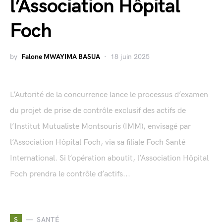
l’Association Hôpital
Foch
by
Falone MWAYIMA BASUA
18 juin 2025
L’Autorité de la concurrence lance le processus d’examen
du projet de prise de contrôle exclusif des actifs de
l’Institut Mutualiste Montsouris (IMM), envisagé par
l’Association Hôpital Foch, via sa filiale Foch Santé
International. Si l’opération aboutit, l’Association Hôpital
Foch prendra le contrôle d’actifs...
S
SANTÉ