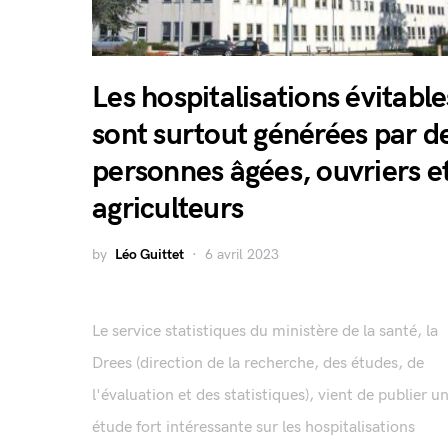
Les hospitalisations évitable
sont surtout générées par d
personnes âgées, ouvriers e
agriculteurs
by
Léo Guittet
6 avril 2023
Le service statistiques du ministère de la santé, la
Drees (direction de la recherche, des études, de
l'évaluation et des statistiques), vient de publier u
étude fort intéressante sur les hospitalisations