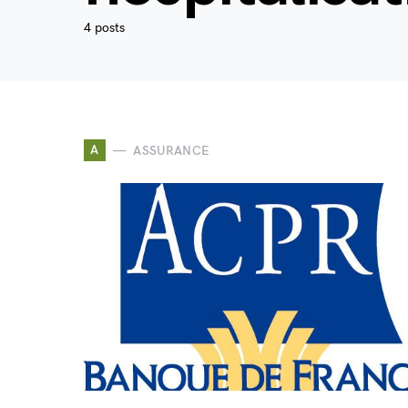
4 posts
A
ASSURANCE