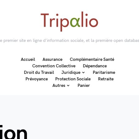
 le premier site en ligne d'information sociale, et la première open databas
Accueil
Assurance
Complémentaire Santé
Convention Collective
Dépendance
Droit du Travail
Juridique
Paritarisme
Prévoyance
Protection Sociale
Retraite
Autres
Panier
ion