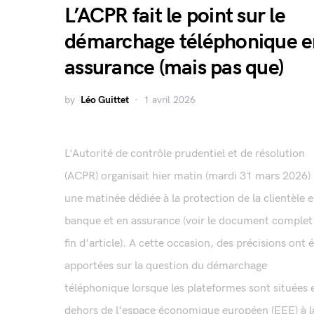
L’ACPR fait le point sur le
démarchage téléphonique e
assurance (mais pas que)
by
Léo Guittet
1 avril 2026
L'Autorité de contrôle prudentiel et de résolution
(ACPR) organisait hier matin (mardi 31 mars 2026)
une matinée dédiée à la protection de la clientèle 
banque et en assurance (voir le document complet
fin d'article). A cette occasion, des précisions ont 
apportées sur la question du démarchage
téléphonique lorsque les plateformes sont situées 
dehors de l'espace économique européen (EEE) à l