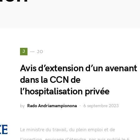
J
JO
Avis d’extension d’un avenant
dans la CCN de
l’hospitalisation privée
by
Rado Andriamampionona
6 septembre 2023
Le ministre du travail, du plein emploi et de
l’insertion, envisage d’étendre, par avis publié le 6