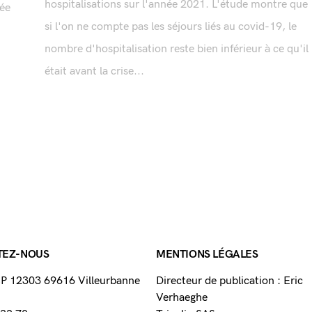
hospitalisations sur l'année 2021. L'étude montre que
sée
si l'on ne compte pas les séjours liés au covid-19, le
nombre d'hospitalisation reste bien inférieur à ce qu'il
était avant la crise...
TEZ-NOUS
MENTIONS LÉGALES
 BP 12303 69616 Villeurbanne
Directeur de publication : Eric
Verhaeghe