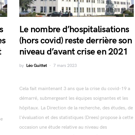
s
Le nombre d’hospitalisations
es
(hors covid) reste derrière son
t
niveau d’avant crise en 2021
by
Léo Guittet
7 mars 2023
Cela fait maintenant 3 ans que la crise du covid-19 a
démarré, submergeant les équipes soignantes et les
hôpitaux. La Direction de la recherche, des études, de
l'évaluation et des statistiques (Drees) propose à cette
ne
occasion une étude relative au niveau des