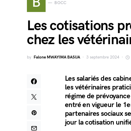
B
BOCC
Les cotisations p
chez les vétérinai
by
Falone MWAYIMA BASUA
3 septembre 2024
Les salariés des cabine
les vétérinaires pratici
régime de prévoyance u
entré en vigueur le 1e
partenaires sociaux s
jour la cotisation uni