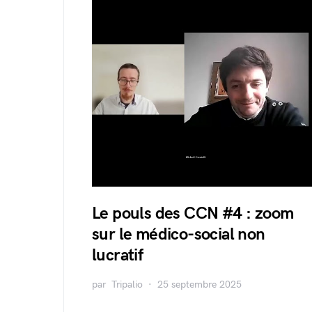
Le pouls des CCN #4 : zoom
sur le médico-social non
lucratif
par
Tripalio
25 septembre 2025