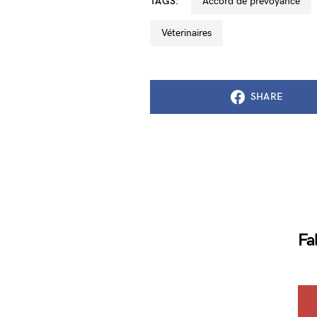
TAGS:
accord de prévoyance
véterinaires
SHARE
Fa