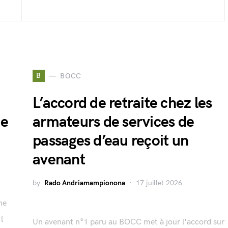
B
BOCC
L’accord de retraite chez les
ie
armateurs de services de
passages d’eau reçoit un
avenant
by
Rado Andriamampionona
17 juillet 2026
ne
l
Un avenant n°1 paru au BOCC met à jour l'accord sur