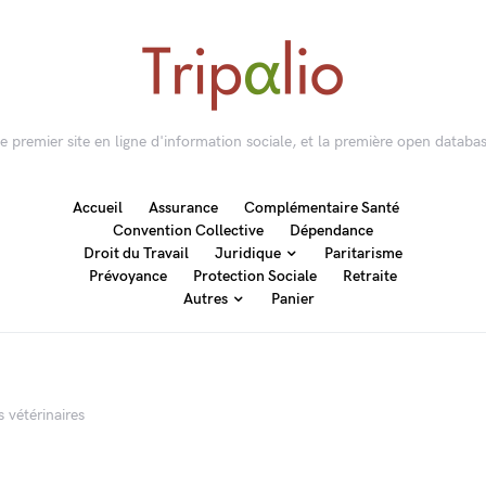
 le premier site en ligne d'information sociale, et la première open databas
Accueil
Assurance
Complémentaire Santé
Convention Collective
Dépendance
Droit du Travail
Juridique
Paritarisme
Prévoyance
Protection Sociale
Retraite
Autres
Panier
 vétérinaires