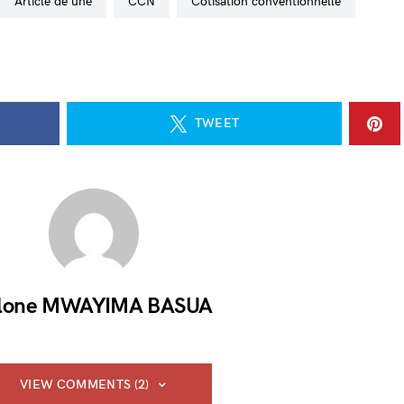
Article de une
CCN
cotisation conventionnelle
TWEET
lone MWAYIMA BASUA
VIEW COMMENTS (2)