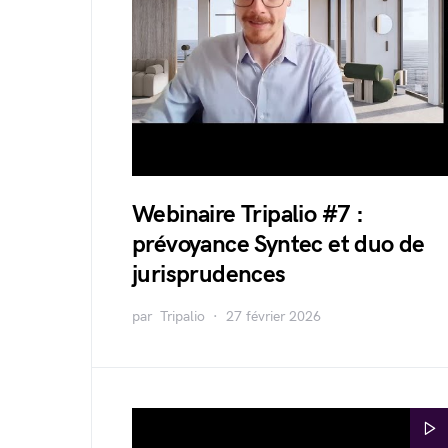
Webinaire Tripalio #7 :
prévoyance Syntec et duo de
jurisprudences
par
Tripalio
27 février 2026