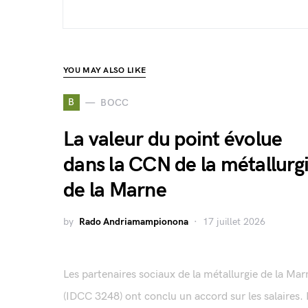
YOU MAY ALSO LIKE
B
BOCC
La valeur du point évolue
dans la CCN de la métallurg
de la Marne
by
Rado Andriamampionona
17 juillet 2026
Les partenaires sociaux de la métallurgie de la Mar
(IDCC 3248) ont conclu un accord sur les salaires. I