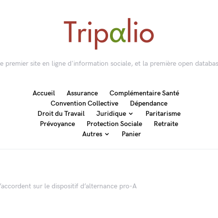
 le premier site en ligne d'information sociale, et la première open databas
Accueil
Assurance
Complémentaire Santé
Convention Collective
Dépendance
Droit du Travail
Juridique
Paritarisme
Prévoyance
Protection Sociale
Retraite
Autres
Panier
’accordent sur le dispositif d’alternance pro-A