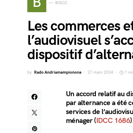
B
BOCC
Les commerces et
l’audiovisuel s’ac
dispositif d’alter
by
Rado Andriamampionona
27 mars 2024
1 mi
Un accord relatif au d
par alternance a été 
services de l’audiovis
ménager (
IDCC 1686
)