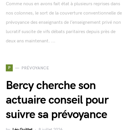
Comme nous en avons fait état à plusieurs reprises dans
nos colonnes, le sort de la couverture conventionnelle de
prévoyance des enseignants de l’enseignement privé non
lucratif suscite de vifs débats paritaires depuis près de
deux ans maintenant. ...
P
PRÉVOYANCE
Bercy cherche son
actuaire conseil pour
suivre sa prévoyance
by
Léo Guittet
8 juillet 2026