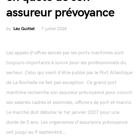
assureur prévoyance
by
Léo Guittet
7 juillet 2026
Les appels d'offres lancés par les ports maritimes sont
toujours importants à suivre pour les professionnels du
secteur. Celui qui vient d'être publié par le Port Atlantique
de La Rochelle ne fait pas exception. Ce grand port
maritime recherche son assureur prévoyance pour couvrir
ses salariés cadres et assimilés, officiers de port et marins.
Le marché doit débuter le 1er janvier 2027 pour une
durée de 5 ans. Les organismes d'assurance prévoyance
ont jusqu'au 9 septembre...