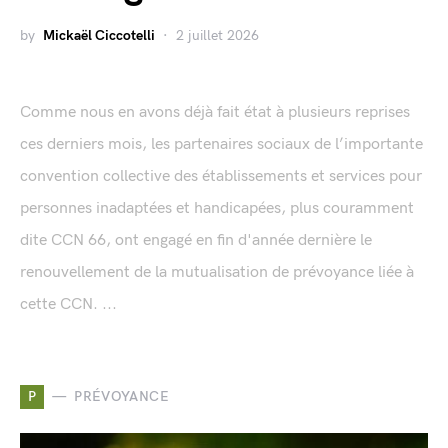
by
Mickaël Ciccotelli
2 juillet 2026
Comme nous en avons déjà fait état à plusieurs reprises
ces derniers mois, les partenaires sociaux de l’importante
convention collective des établissements et services pour
personnes inadaptées et handicapées, plus couramment
dite CCN 66, ont engagé en fin d'année dernière le
renouvellement de la mutualisation de prévoyance liée à
cette CCN. ...
P
PRÉVOYANCE