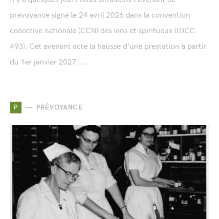
prévoyance signé le 24 avril 2026 dans la convention
collective nationale (CCN) des vins et spiritueux (IDCC
493). Cet avenant acte la hausse d'une prestation à partir
du 1er janvier 2027. ...
P
PRÉVOYANCE