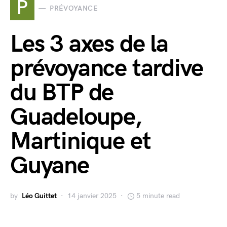
P
PRÉVOYANCE
Les 3 axes de la
prévoyance tardive
du BTP de
Guadeloupe,
Martinique et
Guyane
by
Léo Guittet
14 janvier 2025
5 minute read