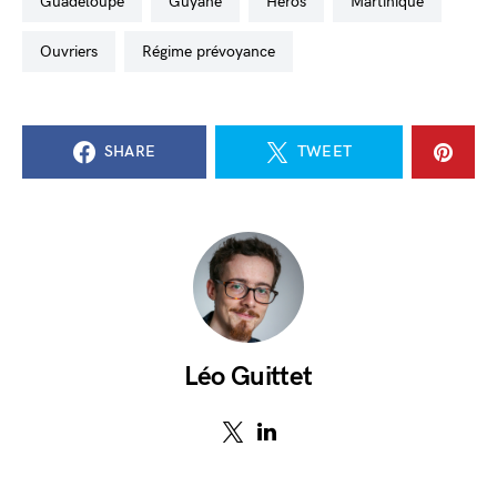
Guadeloupe
Guyane
Héros
Martinique
ouvriers
régime prévoyance
SHARE
TWEET
Léo Guittet