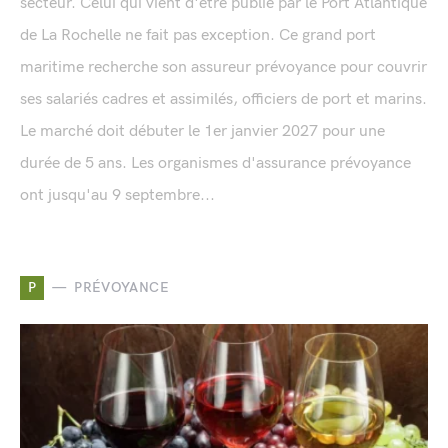
secteur. Celui qui vient d'être publié par le Port Atlantique
de La Rochelle ne fait pas exception. Ce grand port
maritime recherche son assureur prévoyance pour couvrir
ses salariés cadres et assimilés, officiers de port et marins.
Le marché doit débuter le 1er janvier 2027 pour une
durée de 5 ans. Les organismes d'assurance prévoyance
ont jusqu'au 9 septembre...
P
PRÉVOYANCE