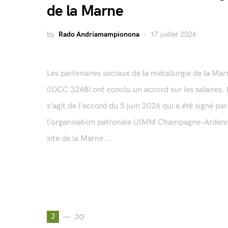
de la Marne
by
Rado Andriamampionona
17 juillet 2026
Les partenaires sociaux de la métallurgie de la Mar
(IDCC 3248) ont conclu un accord sur les salaires. I
s’agit de l’accord du 5 juin 2026 qui a été signé par
l’organisation patronale UIMM Champagne-Arden
site de la Marne...
J
JO