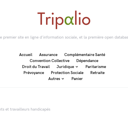
 le premier site en ligne d'information sociale, et la première open databas
Accueil
Assurance
Complémentaire Santé
Convention Collective
Dépendance
Droit du Travail
Juridique
Paritarisme
Prévoyance
Protection Sociale
Retraite
Autres
Panier
ts et travailleurs handicapés