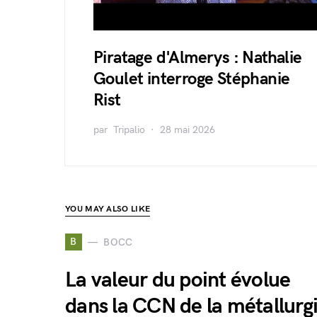
Piratage d'Almerys : Nathalie
Goulet interroge Stéphanie
Rist
par
Tripalio
28 mai 2026
YOU MAY ALSO LIKE
B
BOCC
La valeur du point évolue
dans la CCN de la métallurg