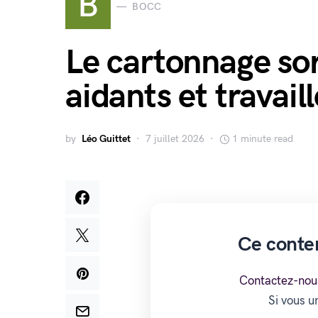
B
BOCC
Le cartonnage so
aidants et travai
by
Léo Guittet
7 juillet 2026
1 minute read
Ce conte
Contactez-nou
Si vous 