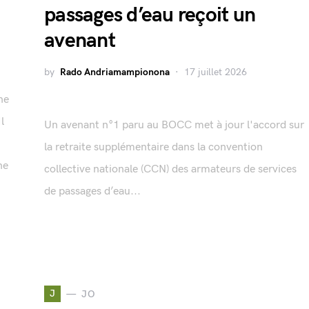
passages d’eau reçoit un
avenant
by
Rado Andriamampionona
17 juillet 2026
ne
l
Un avenant n°1 paru au BOCC met à jour l'accord sur
la retraite supplémentaire dans la convention
ne
collective nationale (CCN) des armateurs de services
de passages d’eau...
J
JO