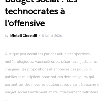
technocrates à
l’offensive
by
Mickaël Ciccotelli
8 juillet 2026
Quelque peu occultées par des actualités sportives,
météorologiques, vacancières et, désormais, judiciaires,
chargées, les propositions et annonces des pouvoirs
publics se multiplient pourtant ces derniers jours, qui
portent sur des mesures douloureuses visant à assainir un
budget social lourdement et structurellement déficitaire.
...