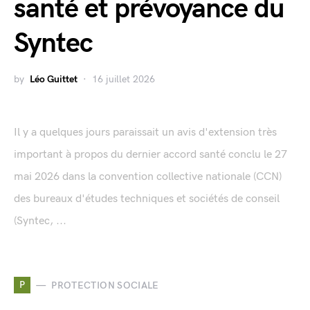
santé et prévoyance du
Syntec
by
Léo Guittet
16 juillet 2026
Il y a quelques jours paraissait un avis d'extension très
important à propos du dernier accord santé conclu le 27
mai 2026 dans la convention collective nationale (CCN)
des bureaux d'études techniques et sociétés de conseil
(Syntec, ...
P
PROTECTION SOCIALE