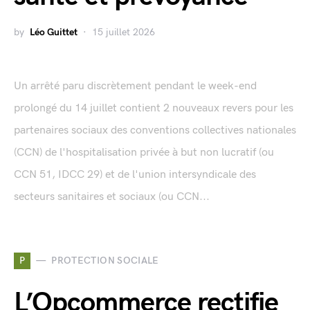
by
Léo Guittet
15 juillet 2026
Un arrêté paru discrètement pendant le week-end
prolongé du 14 juillet contient 2 nouveaux revers pour les
partenaires sociaux des conventions collectives nationales
(CCN) de l'hospitalisation privée à but non lucratif (ou
CCN 51, IDCC 29) et de l'union intersyndicale des
secteurs sanitaires et sociaux (ou CCN...
P
PROTECTION SOCIALE
L’Opcommerce rectifie