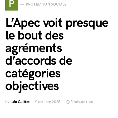
P
PROTECTION SOCIALE
L’Apec voit presque
le bout des
agréments
d’accords de
catégories
objectives
by
Léo Guittet
9 octobre 2025
5 minute read