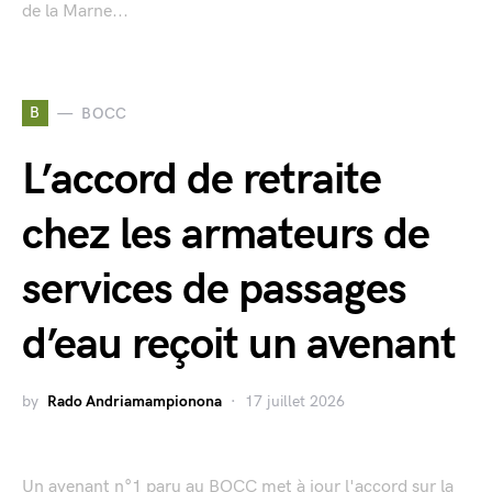
de la Marne...
B
BOCC
L’accord de retraite
chez les armateurs de
services de passages
d’eau reçoit un avenant
by
Rado Andriamampionona
17 juillet 2026
Un avenant n°1 paru au BOCC met à jour l'accord sur la