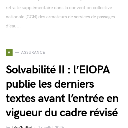
retraite supplémentaire dans la convention collective
nationale (CCN) des armateurs de services de passages
d’eau...
A
ASSURANCE
Solvabilité II : l’EIOPA
publie les derniers
textes avant l’entrée en
vigueur du cadre révisé
by
Léo Guittet
17 juillet 2026