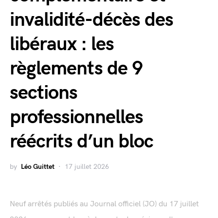
invalidité-décès des
libéraux : les
règlements de 9
sections
professionnelles
réécrits d’un bloc
by
Léo Guittet
17 juillet 2026
Neuf arrêtés publiés au Journal officiel (JO) du 17 juillet