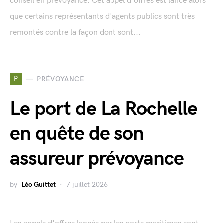
conseil en prévoyance. Cet appel d'offres est lancé alors
que certains représentants d'agents publics sont très
remontés contre la façon dont sont...
P
PRÉVOYANCE
Le port de La Rochelle
en quête de son
assureur prévoyance
by
Léo Guittet
7 juillet 2026