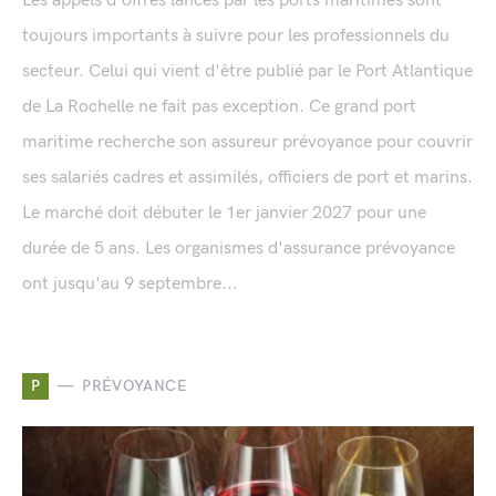
Les appels d'offres lancés par les ports maritimes sont
toujours importants à suivre pour les professionnels du
secteur. Celui qui vient d'être publié par le Port Atlantique
de La Rochelle ne fait pas exception. Ce grand port
maritime recherche son assureur prévoyance pour couvrir
ses salariés cadres et assimilés, officiers de port et marins.
Le marché doit débuter le 1er janvier 2027 pour une
durée de 5 ans. Les organismes d'assurance prévoyance
ont jusqu'au 9 septembre...
P
PRÉVOYANCE