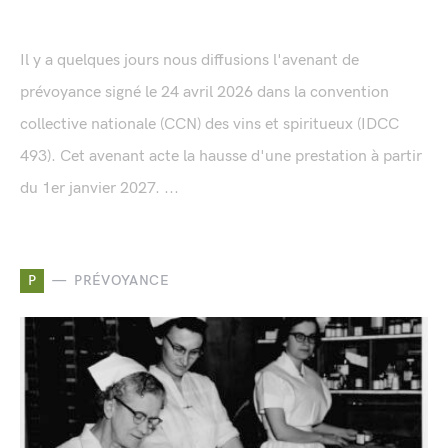
Il y a quelques jours nous diffusions l'avenant de
prévoyance signé le 24 avril 2026 dans la convention
collective nationale (CCN) des vins et spiritueux (IDCC
493). Cet avenant acte la hausse d'une prestation à partir
du 1er janvier 2027. ...
P
PRÉVOYANCE