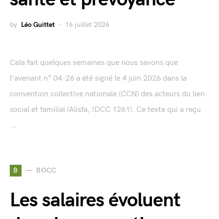
by
Léo Guittet
16 juillet 2026
Cela fait quelques semaines que nous savons que
l'avenant n° 04-26 a été signé le 4 juin 2026 dans la
convention collective nationale (CCN) des acteurs du lien
social et familial (Alisfa, IDCC 1261). Ce texte qui a reçu
...
B
BOCC
Les salaires évoluent