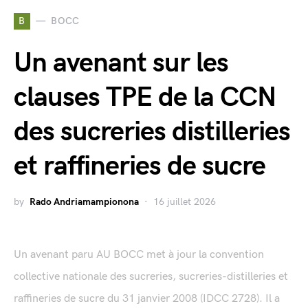
B
BOCC
Un avenant sur les
clauses TPE de la CCN
des sucreries distilleries
et raffineries de sucre
by
Rado Andriamampionona
16 juillet 2026
Un avenant paru AU BOCC met à jour la convention
collective nationale des sucreries, sucreries-distilleries et
raffineries de sucre du 31 janvier 2008 (IDCC 2728). Il a