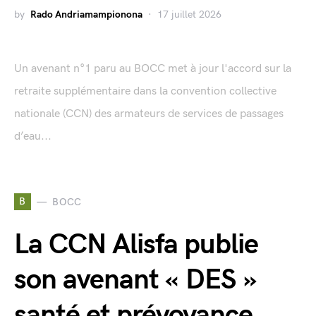
by
Rado Andriamampionona
17 juillet 2026
Un avenant n°1 paru au BOCC met à jour l'accord sur la
retraite supplémentaire dans la convention collective
nationale (CCN) des armateurs de services de passages
d’eau...
B
BOCC
La CCN Alisfa publie
son avenant « DES »
santé et prévoyance