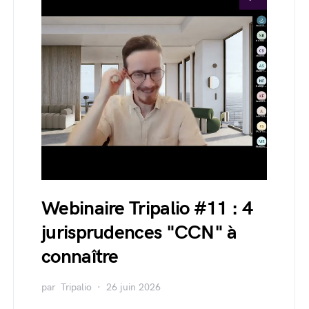
Webinaire Tripalio #11 : 4
jurisprudences "CCN" à
connaître
par
Tripalio
26 juin 2026