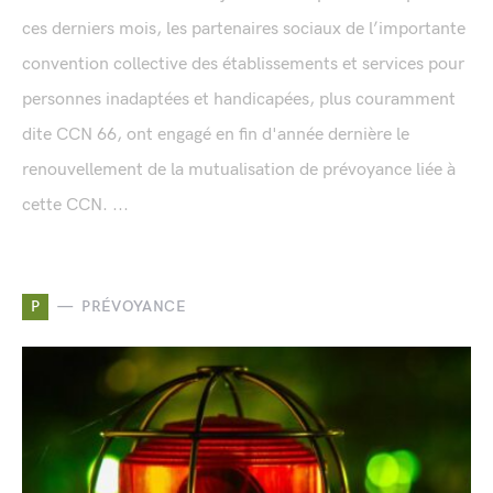
ces derniers mois, les partenaires sociaux de l’importante
convention collective des établissements et services pour
personnes inadaptées et handicapées, plus couramment
dite CCN 66, ont engagé en fin d'année dernière le
renouvellement de la mutualisation de prévoyance liée à
cette CCN. ...
P
PRÉVOYANCE