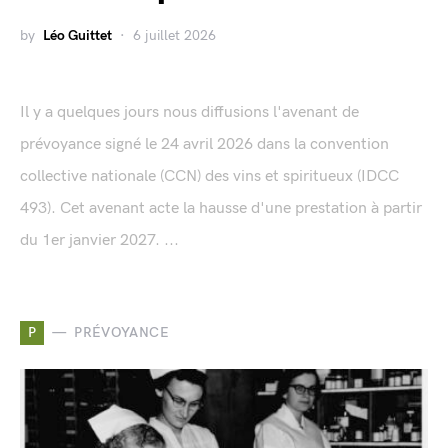
by
Léo Guittet
6 juillet 2026
Il y a quelques jours nous diffusions l'avenant de
prévoyance signé le 24 avril 2026 dans la convention
collective nationale (CCN) des vins et spiritueux (IDCC
493). Cet avenant acte la hausse d'une prestation à partir
du 1er janvier 2027. ...
P
PRÉVOYANCE