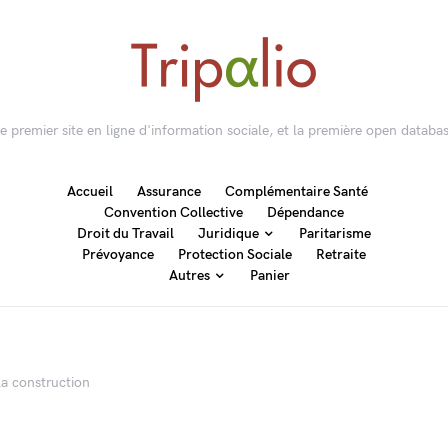
 le premier site en ligne d'information sociale, et la première open databas
Accueil
Assurance
Complémentaire Santé
Convention Collective
Dépendance
Droit du Travail
Juridique
Paritarisme
Prévoyance
Protection Sociale
Retraite
Autres
Panier
la construction