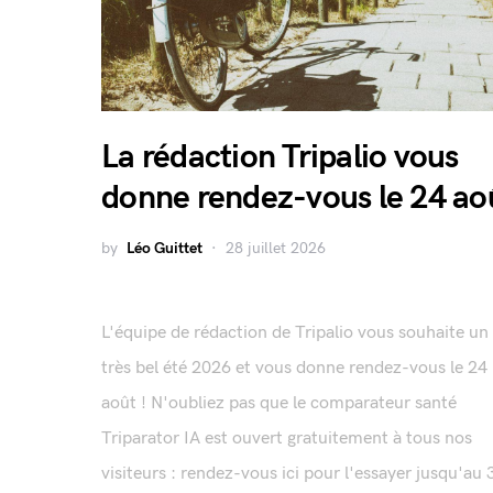
La rédaction Tripalio vous
donne rendez-vous le 24 ao
by
Léo Guittet
28 juillet 2026
L'équipe de rédaction de Tripalio vous souhaite un
très bel été 2026 et vous donne rendez-vous le 24
août ! N'oubliez pas que le comparateur santé
Triparator IA est ouvert gratuitement à tous nos
visiteurs : rendez-vous ici pour l'essayer jusqu'au 