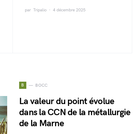
par
Tripalio
4 décembre 2025
B
BOCC
La valeur du point évolue
dans la CCN de la métallurgie
de la Marne