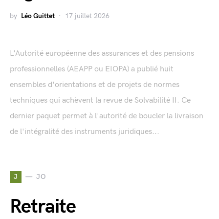
by
Léo Guittet
17 juillet 2026
L'Autorité européenne des assurances et des pensions
professionnelles (AEAPP ou EIOPA) a publié huit
ensembles d'orientations et de projets de normes
techniques qui achèvent la revue de Solvabilité II. Ce
dernier paquet permet à l'autorité de boucler la livraison
de l'intégralité des instruments juridiques...
J
JO
Retraite