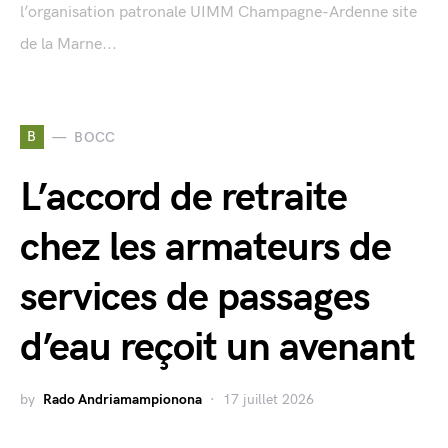
l’organisation patronale UIMM Champagne-Ardenne site
de la Marne...
B
BOCC
L’accord de retraite
chez les armateurs de
services de passages
d’eau reçoit un avenant
by
Rado Andriamampionona
17 juillet 2026