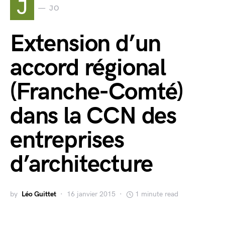
J
JO
Extension d’un
accord régional
(Franche-Comté)
dans la CCN des
entreprises
d’architecture
by
Léo Guittet
16 janvier 2015
1 minute read