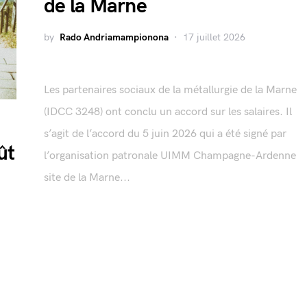
de la Marne
by
Rado Andriamampionona
17 juillet 2026
Les partenaires sociaux de la métallurgie de la Marne
(IDCC 3248) ont conclu un accord sur les salaires. Il
s’agit de l’accord du 5 juin 2026 qui a été signé par
ût
l’organisation patronale UIMM Champagne-Ardenne
site de la Marne...