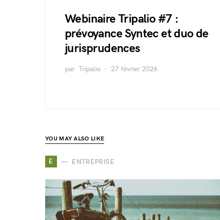
Webinaire Tripalio #7 :
prévoyance Syntec et duo de
jurisprudences
par
Tripalio
27 février 2026
YOU MAY ALSO LIKE
E
ENTREPRISE