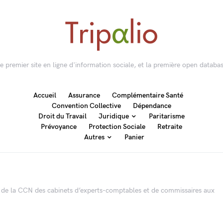
 le premier site en ligne d'information sociale, et la première open databas
Accueil
Assurance
Complémentaire Santé
Convention Collective
Dépendance
Droit du Travail
Juridique
Paritarisme
Prévoyance
Protection Sociale
Retraite
Autres
Panier
 de la CCN des cabinets d’experts-comptables et de commissaires aux