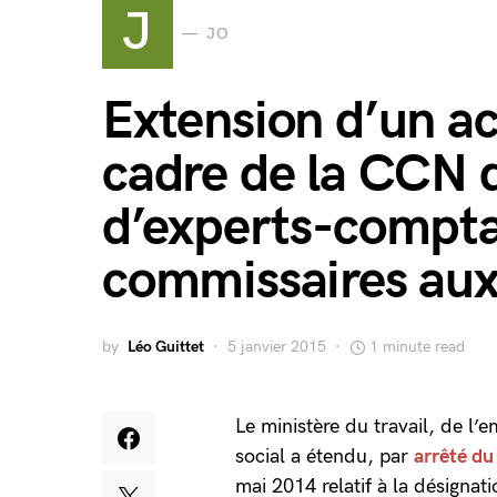
J
JO
Extension d’un ac
cadre de la CCN 
d’experts-compta
commissaires au
by
Léo Guittet
5 janvier 2015
1 minute read
Le ministère du travail, de l’
social a étendu, par
arrêté d
mai 2014 relatif à la désigna