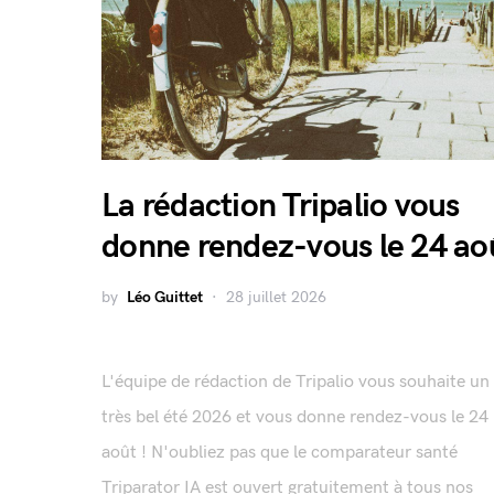
La rédaction Tripalio vous
donne rendez-vous le 24 ao
by
Léo Guittet
28 juillet 2026
L'équipe de rédaction de Tripalio vous souhaite un
très bel été 2026 et vous donne rendez-vous le 24
août ! N'oubliez pas que le comparateur santé
Triparator IA est ouvert gratuitement à tous nos