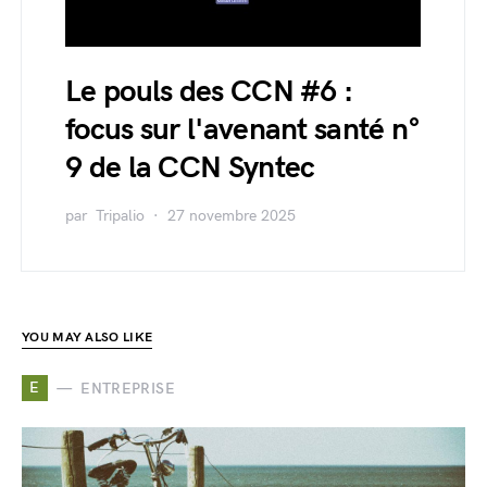
Le pouls des CCN #6 :
focus sur l'avenant santé n°
9 de la CCN Syntec
par
Tripalio
27 novembre 2025
YOU MAY ALSO LIKE
E
ENTREPRISE