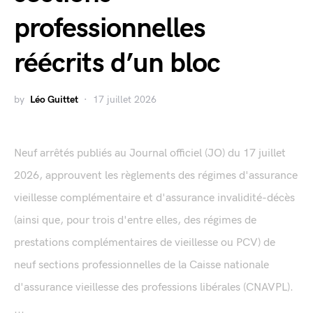
professionnelles
réécrits d’un bloc
by
Léo Guittet
17 juillet 2026
Neuf arrêtés publiés au Journal officiel (JO) du 17 juillet
2026, approuvent les règlements des régimes d'assurance
vieillesse complémentaire et d'assurance invalidité-décès
(ainsi que, pour trois d'entre elles, des régimes de
prestations complémentaires de vieillesse ou PCV) de
neuf sections professionnelles de la Caisse nationale
d'assurance vieillesse des professions libérales (CNAVPL).
...