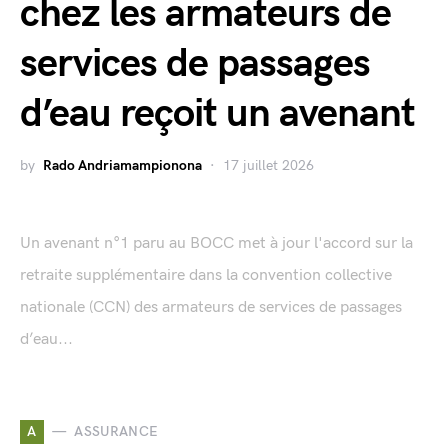
chez les armateurs de
services de passages
d’eau reçoit un avenant
by
Rado Andriamampionona
17 juillet 2026
Un avenant n°1 paru au BOCC met à jour l'accord sur la
retraite supplémentaire dans la convention collective
nationale (CCN) des armateurs de services de passages
d’eau...
A
ASSURANCE