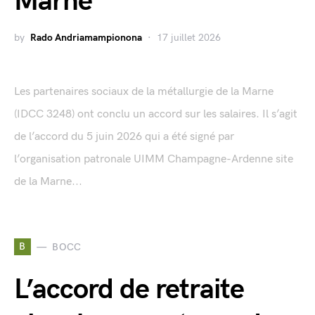
Marne
by
Rado Andriamampionona
17 juillet 2026
Les partenaires sociaux de la métallurgie de la Marne
(IDCC 3248) ont conclu un accord sur les salaires. Il s’agit
de l’accord du 5 juin 2026 qui a été signé par
l’organisation patronale UIMM Champagne-Ardenne site
de la Marne...
B
BOCC
L’accord de retraite