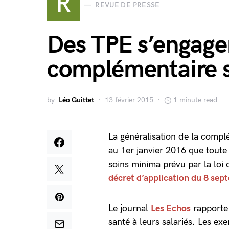
R
REVUE DE PRESSE
Des TPE s’engagen
complémentaire s
by
Léo Guittet
13 février 2015
1 minute read
La généralisation de la complé
au 1er janvier 2016 que toute 
soins minima prévu par la loi
décret d’application du 8 se
Le journal
Les Echos
rapporte 
santé à leurs salariés. Les e