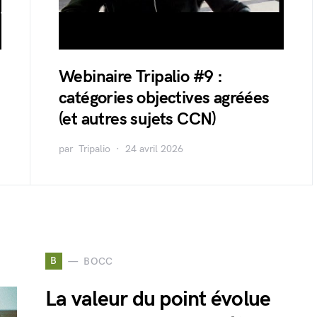
Webinaire Tripalio #9 :
catégories objectives agréées
(et autres sujets CCN)
par
Tripalio
24 avril 2026
B
BOCC
La valeur du point évolue