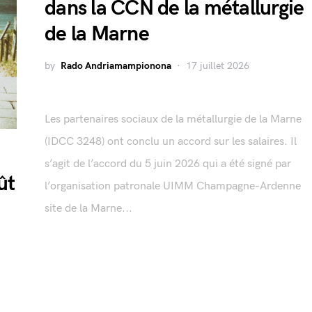
dans la CCN de la métallurgie
de la Marne
by
Rado Andriamampionona
17 juillet 2026
Les partenaires sociaux de la métallurgie de la Marne
(IDCC 3248) ont conclu un accord sur les salaires. Il
s’agit de l’accord du 5 juin 2026 qui a été signé par
ût
l’organisation patronale UIMM Champagne-Ardenne
site de la Marne...