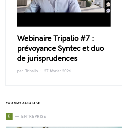
Webinaire Tripalio #7 :
prévoyance Syntec et duo
de jurisprudences
par
Tripalio
27 février 2026
YOU MAY ALSO LIKE
E
ENTREPRISE