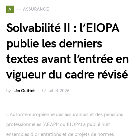
A
ASSURANCE
Solvabilité II : l’EIOPA
publie les derniers
textes avant l’entrée en
vigueur du cadre révisé
by
Léo Guittet
17 juillet 2026
L'Autorité européenne des assurances et des pensions
professionnelles (AEAPP ou EIOPA) a publié huit
ensembles d'orientations et de projets de normes