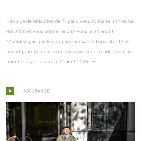
L'équipe de rédaction de Tripalio vous souhaite un très bel
été 2026 et vous donne rendez-vous le 24 août !
N'oubliez pas que le comparateur santé Triparator IA est
ouvert gratuitement à tous nos visiteurs : rendez-vous ici
pour l'essayer jusqu'au 31 août 2026 ! Et...
A
ASSURANCE