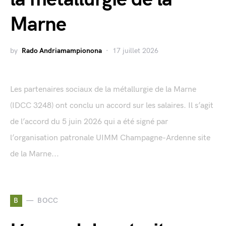
Marne
by
Rado Andriamampionona
17 juillet 2026
Les partenaires sociaux de la métallurgie de la Marne
(IDCC 3248) ont conclu un accord sur les salaires. Il s’agit
de l’accord du 5 juin 2026 qui a été signé par
l’organisation patronale UIMM Champagne-Ardenne site
de la Marne...
B
BOCC