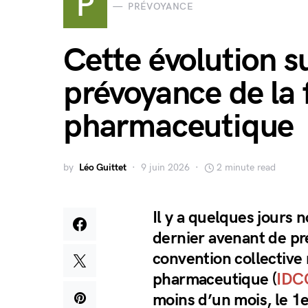
P
PRÉVOYANCE
Cette évolution su
prévoyance de la 
pharmaceutique
by
Léo Guittet
9 juin 2026
2 minute read
Il y a quelques jours 
dernier avenant de pr
convention collective 
pharmaceutique (
IDC
moins d’un mois, le 1er