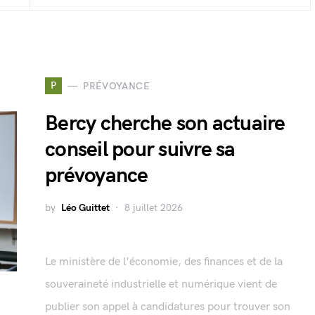
P
PRÉVOYANCE
Bercy cherche son actuaire
conseil pour suivre sa
prévoyance
by
Léo Guittet
8 juillet 2026
Le ministère de l'économie, des finances et de la
souveraineté industrielle et numérique vient de
publier son appel à candidatures pour trouver son