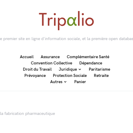
 le premier site en ligne d'information sociale, et la première open databas
Accueil
Assurance
Complémentaire Santé
Convention Collective
Dépendance
Droit du Travail
Juridique
Paritarisme
Prévoyance
Protection Sociale
Retraite
Autres
Panier
 la fabrication pharmaceutique