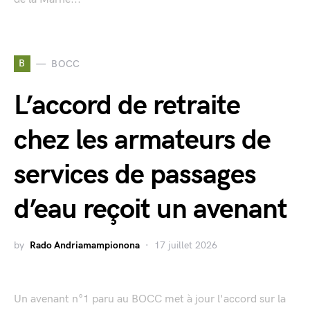
B
BOCC
L’accord de retraite
chez les armateurs de
services de passages
d’eau reçoit un avenant
by
Rado Andriamampionona
17 juillet 2026
Un avenant n°1 paru au BOCC met à jour l'accord sur la