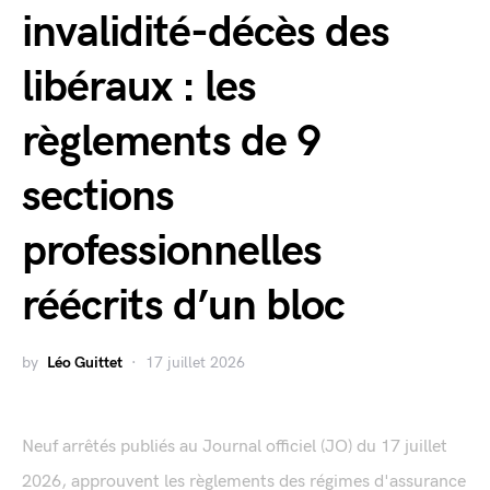
invalidité-décès des
libéraux : les
règlements de 9
sections
professionnelles
réécrits d’un bloc
by
Léo Guittet
17 juillet 2026
Neuf arrêtés publiés au Journal officiel (JO) du 17 juillet
2026, approuvent les règlements des régimes d'assurance