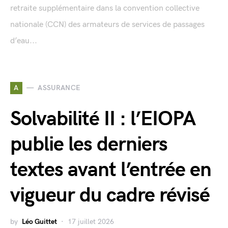
retraite supplémentaire dans la convention collective
nationale (CCN) des armateurs de services de passages
d’eau...
A
ASSURANCE
Solvabilité II : l’EIOPA
publie les derniers
textes avant l’entrée en
vigueur du cadre révisé
by
Léo Guittet
17 juillet 2026