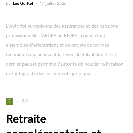
by
Léo Guittet
17 juillet 2026
L'Autorité européenne des assurances et des pensions
professionnelles (AEAPP ou EIOPA) a publié huit
ensembles d'orientations et de projets de normes
techniques qui achèvent la revue de Solvabilité II. Ce
dernier paquet permet à l'autorité de boucler la livraison
de l'intégralité des instruments juridiques...
J
JO
Retraite