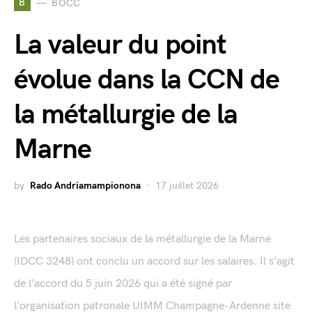
B
BOCC
La valeur du point
évolue dans la CCN de
la métallurgie de la
Marne
by
Rado Andriamampionona
17 juillet 2026
Les partenaires sociaux de la métallurgie de la Marne
(IDCC 3248) ont conclu un accord sur les salaires. Il s’agit
de l’accord du 5 juin 2026 qui a été signé par
l’organisation patronale UIMM Champagne-Ardenne site