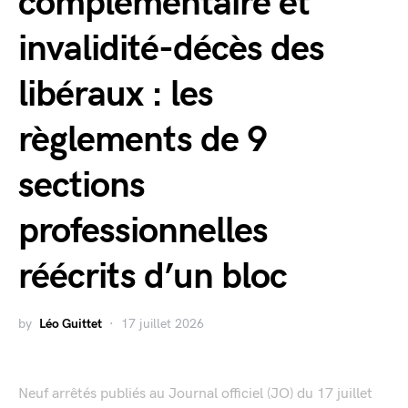
complémentaire et
invalidité-décès des
libéraux : les
règlements de 9
sections
professionnelles
réécrits d’un bloc
by
Léo Guittet
17 juillet 2026
Neuf arrêtés publiés au Journal officiel (JO) du 17 juillet