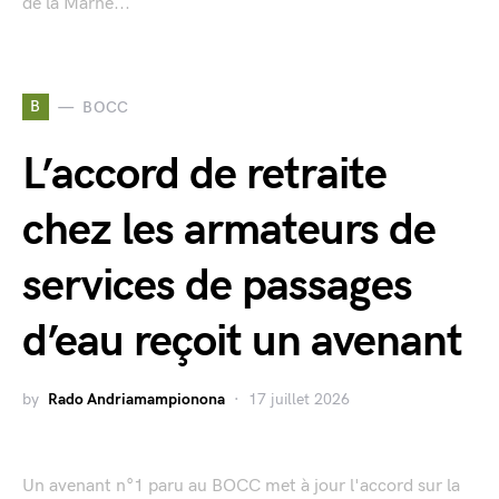
de la Marne...
B
BOCC
L’accord de retraite
chez les armateurs de
services de passages
d’eau reçoit un avenant
by
Rado Andriamampionona
17 juillet 2026
Un avenant n°1 paru au BOCC met à jour l'accord sur la