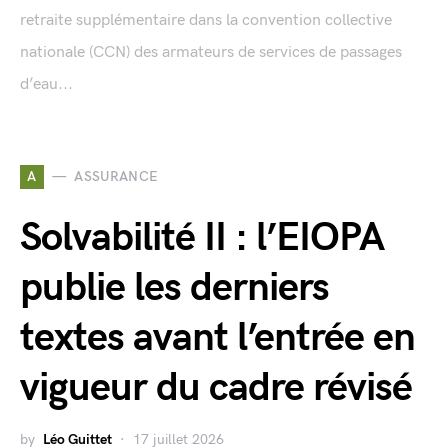
retraite supplémentaire dans la convention collective
nationale (CCN) des armateurs de services de passages
d’eau...
A
ASSURANCE
Solvabilité II : l’EIOPA
publie les derniers
textes avant l’entrée en
vigueur du cadre révisé
by
Léo Guittet
17 juillet 2026