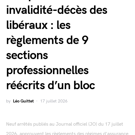
invalidité-décès des
libéraux : les
règlements de 9
sections
professionnelles
réécrits d’un bloc
by
Léo Guittet
17 juillet 2026
Neuf arrêtés publiés au Journal officiel (JO) du 17 juillet
2026, approuvent les règlements des régimes d'assurance