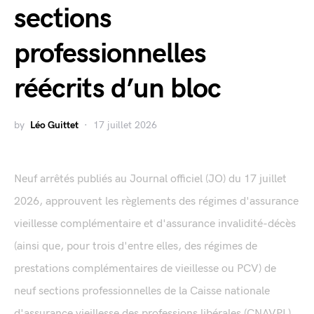
sections
professionnelles
réécrits d’un bloc
by
Léo Guittet
17 juillet 2026
Neuf arrêtés publiés au Journal officiel (JO) du 17 juillet
2026, approuvent les règlements des régimes d'assurance
vieillesse complémentaire et d'assurance invalidité-décès
(ainsi que, pour trois d'entre elles, des régimes de
prestations complémentaires de vieillesse ou PCV) de
neuf sections professionnelles de la Caisse nationale
d'assurance vieillesse des professions libérales (CNAVPL).