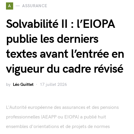
A
ASSURANCE
Solvabilité II : l’EIOPA
publie les derniers
textes avant l’entrée en
vigueur du cadre révisé
by
Léo Guittet
17 juillet 2026
L'Autorité européenne des assurances et des pensions
professionnelles (AEAPP ou EIOPA) a publié huit
ensembles d'orientations et de projets de normes