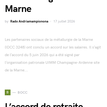
Marne
by
Rado Andriamampionona
17 juillet 2026
Les partenaires sociaux de la métallurgie de la Marne
(IDCC 3248) ont conclu un accord sur les salaires. Il s’agit
de l’accord du 5 juin 2026 qui a été signé par
l’organisation patronale UIMM Champagne-Ardenne site
de la Marne...
B
BOCC