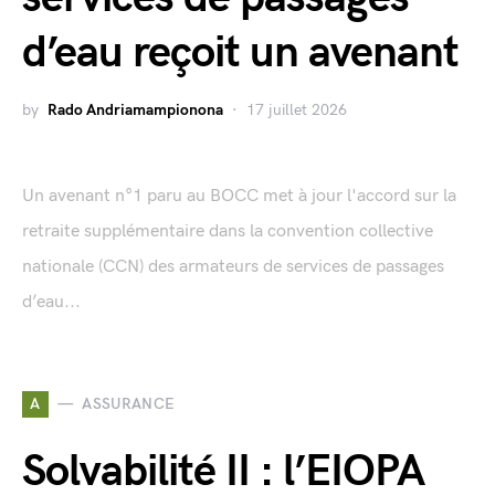
d’eau reçoit un avenant
by
Rado Andriamampionona
17 juillet 2026
Un avenant n°1 paru au BOCC met à jour l'accord sur la
retraite supplémentaire dans la convention collective
nationale (CCN) des armateurs de services de passages
d’eau...
A
ASSURANCE
Solvabilité II : l’EIOPA