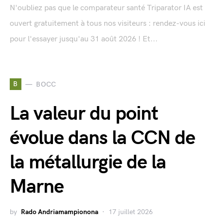
N'oubliez pas que le comparateur santé Triparator IA est
ouvert gratuitement à tous nos visiteurs : rendez-vous ici
pour l'essayer jusqu'au 31 août 2026 ! Et...
B
BOCC
La valeur du point
évolue dans la CCN de
la métallurgie de la
Marne
by
Rado Andriamampionona
17 juillet 2026