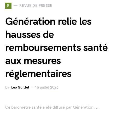
R
REVUE DE PRESSE
Génération relie les
hausses de
remboursements santé
aux mesures
réglementaires
by
Léo Guittet
16 juillet 2026
Ce baromètre santé a été diffusé par Génération. ...